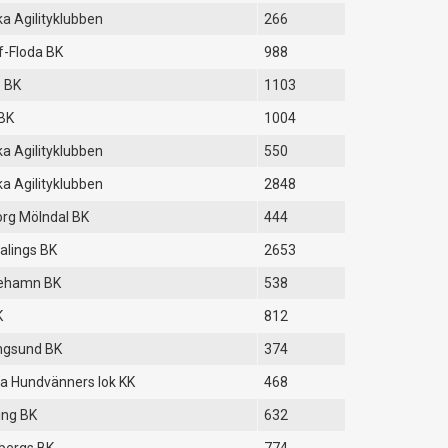
a Agilityklubben
266
-Floda BK
988
e BK
1103
BK
1004
a Agilityklubben
550
a Agilityklubben
2848
rg Mölndal BK
444
lings BK
2653
nehamn BK
538
K
812
ngsund BK
374
a Hundvänners lok KK
468
ing BK
632