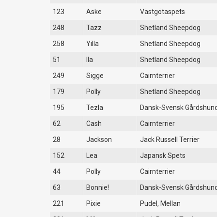
123
Aske
Västgötaspets
248
Tazz
Shetland Sheepdog
258
Yilla
Shetland Sheepdog
51
Ila
Shetland Sheepdog
249
Sigge
Cairnterrier
179
Polly
Shetland Sheepdog
195
Tezla
Dansk-Svensk Gårdshun
62
Cash
Cairnterrier
28
Jackson
Jack Russell Terrier
152
Lea
Japansk Spets
44
Polly
Cairnterrier
63
Bonnie!
Dansk-Svensk Gårdshun
221
Pixie
Pudel, Mellan