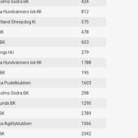
olms Södra BK
424
a Hundvänners lok KK
812
tland Sheepdog Kl
575
BK
478
 BK
603
ings HU
279
a Hundvänners lok KK
1788
 BK
195
a Pudelklubben
1603
olms Södra BK
298
unds BK
1290
BK
2789
a Agilityklubben
1066
BK
2342