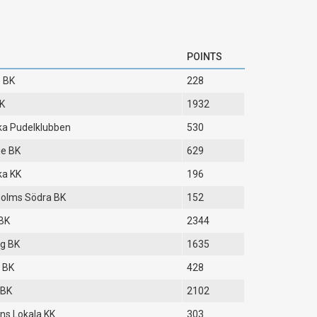
POINTS
 BK
228
K
1932
a Pudelklubben
530
ge BK
629
ka KK
196
olms Södra BK
152
BK
2344
g BK
1635
 BK
428
 BK
2102
ns Lokala KK
303