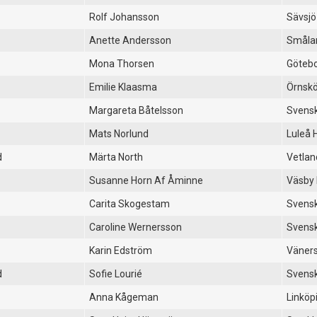
Rolf Johansson
Sävsjö
Anette Andersson
Småla
Mona Thorsen
Götebo
Emilie Klaasma
Örnskö
Margareta Båtelsson
Svensk
Mats Norlund
Luleå 
d
Märta North
Vetlan
Susanne Horn Af Åminne
Väsby
Carita Skogestam
Svensk
Caroline Wernersson
Svensk
Karin Edström
Väner
d
Sofie Lourié
Svensk
Anna Kågeman
Linköp