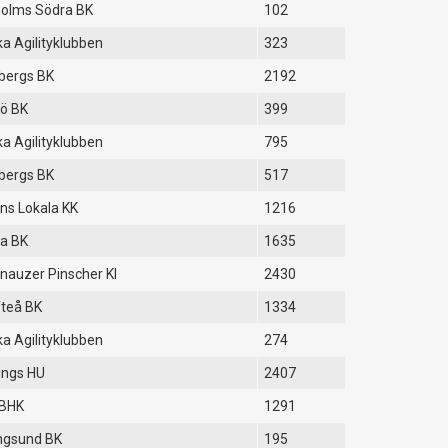
olms Södra BK
102
a Agilityklubben
323
bergs BK
2192
ö BK
399
a Agilityklubben
795
bergs BK
517
ns Lokala KK
1216
a BK
1635
nauzer Pinscher Kl
2430
fteå BK
1334
a Agilityklubben
274
ings HU
2407
BHK
1291
ngsund BK
195