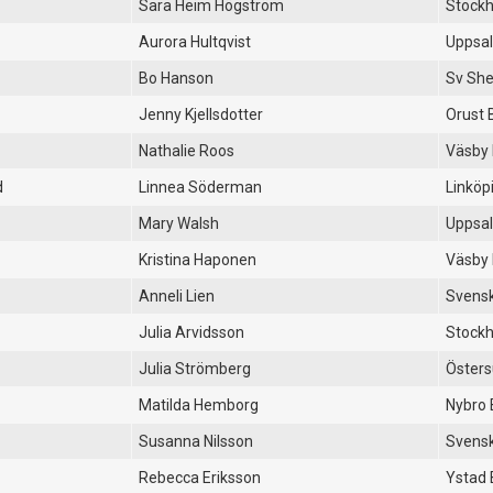
Sara Heim Högström
Stockh
Aurora Hultqvist
Uppsal
Bo Hanson
Sv She
Jenny Kjellsdotter
Orust 
Nathalie Roos
Väsby
d
Linnea Söderman
Linköp
Mary Walsh
Uppsal
Kristina Haponen
Väsby
Anneli Lien
Svensk
Julia Arvidsson
Stockh
Julia Strömberg
Östers
Matilda Hemborg
Nybro 
Susanna Nilsson
Svensk
Rebecca Eriksson
Ystad 