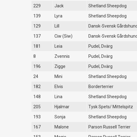
229
Jack
Shetland Sheepdog
139
Lyra
Shetland Sheepdog
129
Lill
Dansk-Svensk Gårdshun
137
Ciw (Siw)
Dansk-Svensk Gårdshun
181
Leia
Pudel, Dvärg
8
Zvennis
Pudel, Dvärg
196
Zigge
Pudel, Dvärg
24
Mini
Shetland Sheepdog
182
Elvis
Borderterrier
148
Lina
Shetland Sheepdog
205
Hjalmar
Tysk Spets/ Mittelspitz
193
Sonja
Shetland Sheepdog
167
Malone
Parson Russell Terrier