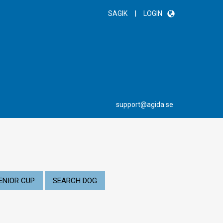
|
SAGIK
LOGIN
support@agida.se
ENIOR CUP
SEARCH DOG