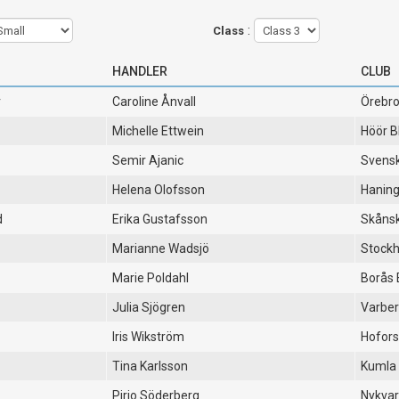
:
Class
HANDLER
CLUB
r
Caroline Ånvall
Örebro
Michelle Ettwein
Höör B
Semir Ajanic
Svensk
Helena Olofsson
Hanin
d
Erika Gustafsson
Skåns
Marianne Wadsjö
Stockh
Marie Poldahl
Borås 
Julia Sjögren
Varber
Iris Wikström
Hofors
Tina Karlsson
Kumla
Pirjo Söderberg
Nykvar