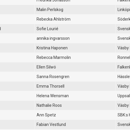
Fredrika Jonasson
Falken
Malin Perlskog
Linköp
Rebecka Ahlström
Söderk
d
Sofie Lourié
Svensk
annika ingvarsson
Svensk
Kristina Haponen
Väsby
Rebecca Marmolin
Ronne
Ellen Silwö
Falken
Sanna Rosengren
Hässl
Emma Thorsell
Väsby
Helena Wensman
Uppsal
Nathalie Roos
Väsby
Ann Spetz
SBK:s 
Fabian Vestlund
Svensk