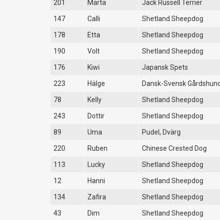
201
Märta
Jack Russell Terrier
147
Calli
Shetland Sheepdog
178
Etta
Shetland Sheepdog
190
Volt
Shetland Sheepdog
176
Kiwi
Japansk Spets
223
Hälge
Dansk-Svensk Gårdshun
78
Kelly
Shetland Sheepdog
243
Dottir
Shetland Sheepdog
89
Uma
Pudel, Dvärg
220
Ruben
Chinese Crested Dog
113
Lucky
Shetland Sheepdog
12
Hanni
Shetland Sheepdog
134
Zafira
Shetland Sheepdog
43
Dim
Shetland Sheepdog