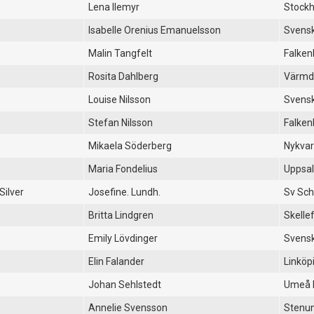
Lena Ilemyr
Stockh
Isabelle Orenius Emanuelsson
Svensk
Malin Tangfelt
Falken
Rosita Dahlberg
Värmd
Louise Nilsson
Svensk
Stefan Nilsson
Falken
Mikaela Söderberg
Nykvar
Maria Fondelius
Uppsal
Silver
Josefine. Lundh.
Sv Sch
Britta Lindgren
Skelle
Emily Lövdinger
Svensk
Elin Falander
Linköp
Johan Sehlstedt
Umeå 
Annelie Svensson
Stenu