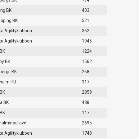
bergs BK
774
ing BK
433
öping BK
521
a Agilityklubben
362
a Agilityklubben
1945
 BK
1224
by BK
1562
bergs BK
268
eholm HU
317
 BK
2859
a BK
488
 BK
147
Halmstad-avd
2695
a Agilityklubben
1748