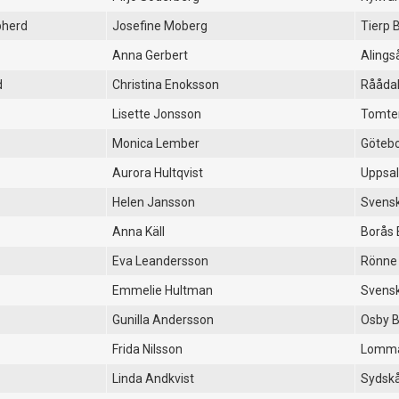
pherd
Josefine Moberg
Tierp 
Anna Gerbert
Alings
d
Christina Enoksson
Rååda
Lisette Jonsson
Tomte
Monica Lember
Götebo
Aurora Hultqvist
Uppsal
Helen Jansson
Svensk
Anna Käll
Borås 
Eva Leandersson
Rönne
Emmelie Hultman
Svensk
Gunilla Andersson
Osby 
Frida Nilsson
Lomm
Linda Andkvist
Sydsk