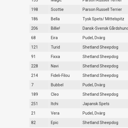
153
Magic
Parson Russell Terrier
198
Scottie
Parson Russell Terrier
186
Bella
Tysk Spets/ Mittelspitz
206
Billie!
Dansk-Svensk Gårdshun
68
Eira
Pudel, Dvärg
121
Turid
Shetland Sheepdog
91
Fixxa
Shetland Sheepdog
228
Navi
Shetland Sheepdog
214
Fideli-Filou
Shetland Sheepdog
7
Bubbel
Pudel, Dvärg
189
Cleo
Shetland Sheepdog
251
Itchi
Japansk Spets
21
Vera
Pudel, Dvärg
82
Epic
Shetland Sheepdog