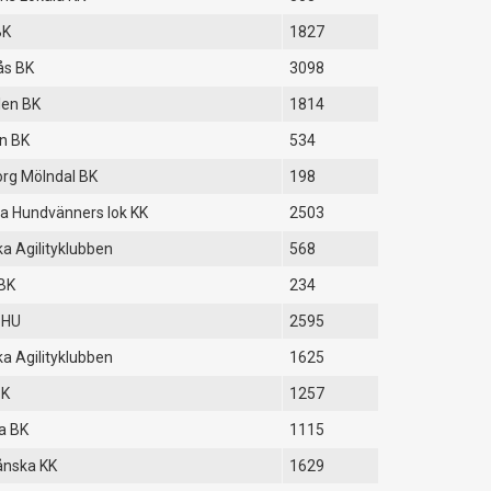
BK
1827
ås BK
3098
len BK
1814
n BK
534
rg Mölndal BK
198
a Hundvänners lok KK
2503
a Agilityklubben
568
BK
234
 HU
2595
a Agilityklubben
1625
BK
1257
a BK
1115
ånska KK
1629