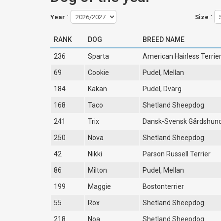
:
:
Year
Size
RANK
DOG
BREED NAME
236
Sparta
American Hairless Terrie
69
Cookie
Pudel, Mellan
184
Kakan
Pudel, Dvärg
168
Taco
Shetland Sheepdog
241
Trix
Dansk-Svensk Gårdshun
250
Nova
Shetland Sheepdog
42
Nikki
Parson Russell Terrier
86
Milton
Pudel, Mellan
199
Maggie
Bostonterrier
55
Rox
Shetland Sheepdog
218
Noa
Shetland Sheepdog