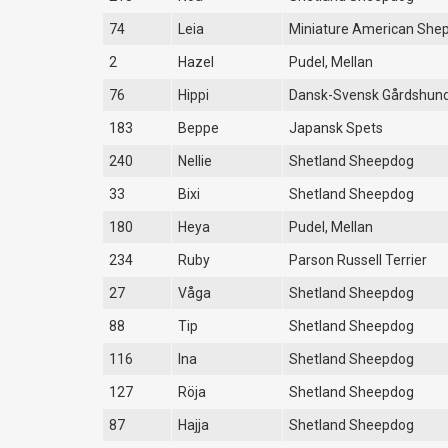
74
Leia
Miniature American She
2
Hazel
Pudel, Mellan
76
Hippi
Dansk-Svensk Gårdshun
183
Beppe
Japansk Spets
240
Nellie
Shetland Sheepdog
33
Bixi
Shetland Sheepdog
180
Heya
Pudel, Mellan
234
Ruby
Parson Russell Terrier
27
Våga
Shetland Sheepdog
88
Tip
Shetland Sheepdog
116
Ina
Shetland Sheepdog
127
Röja
Shetland Sheepdog
87
Hajja
Shetland Sheepdog