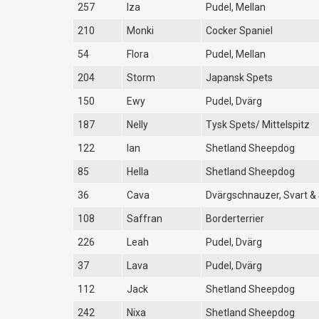
257
Iza
Pudel, Mellan
210
Monki
Cocker Spaniel
54
Flora
Pudel, Mellan
204
Storm
Japansk Spets
150
Ewy
Pudel, Dvärg
187
Nelly
Tysk Spets/ Mittelspitz
122
Ian
Shetland Sheepdog
85
Hella
Shetland Sheepdog
36
Cava
Dvärgschnauzer, Svart & 
108
Saffran
Borderterrier
226
Leah
Pudel, Dvärg
37
Lava
Pudel, Dvärg
112
Jack
Shetland Sheepdog
242
Nixa
Shetland Sheepdog