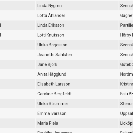
Linda Nygren
Svensk
Lotta Åhlander
Gagnef
d
Linda Eriksson
Partill
d
Lotti Knutsson
Hörby 
Ulrika Börjesson
Svensk
Jeanette Sahlsten
Svensk
Jane Björk
Götebo
Anita Hägglund
Nordma
Elisabeth Larsson
Kristi
Caroline Bergfeldt
Falu B
Ulrika Strömmer
Stenu
Emma Ivarsson
Uppsal
Maria Piela
Lidköp