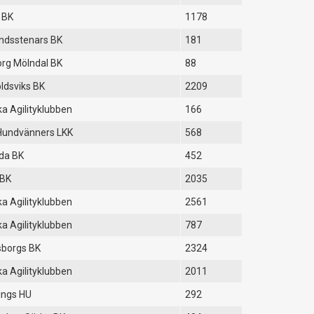
 BK
1178
ndsstenars BK
181
rg Mölndal BK
88
ldsviks BK
2209
a Agilityklubben
166
Hundvänners LKK
568
da BK
452
 BK
2035
a Agilityklubben
2561
a Agilityklubben
787
sborgs BK
2324
a Agilityklubben
2011
ings HU
292