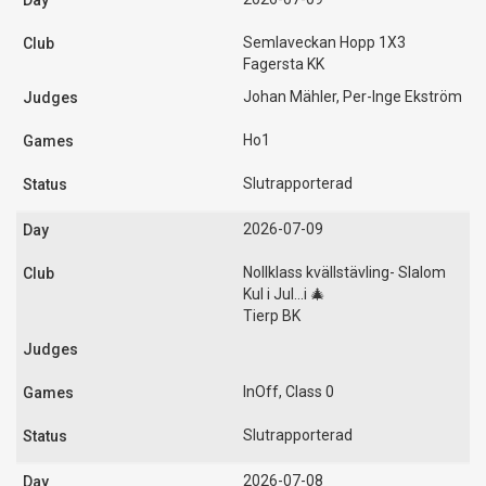
Semlaveckan Hopp 1X3
Fagersta KK
Johan Mähler, Per-Inge Ekström
Ho1
Slutrapporterad
2026-07-09
Nollklass kvällstävling- Slalom
Kul i Jul...i 🎄
Tierp BK
InOff, Class 0
Slutrapporterad
2026-07-08