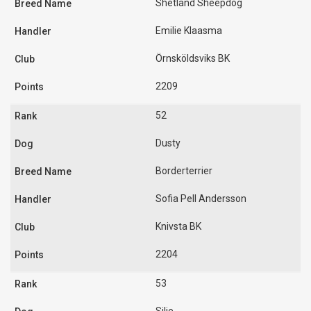
Shetland Sheepdog
Emilie Klaasma
Örnsköldsviks BK
2209
52
Dusty
Borderterrier
Sofia Pell Andersson
Knivsta BK
2204
53