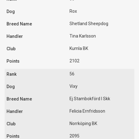
Rox
Shetland Sheepdog
Tina Karlsson
Kumla BK
2102
56
Vixy
Ej Stambokförd I Skk
Felicia Ernfridsson
Norrköping BK
2095