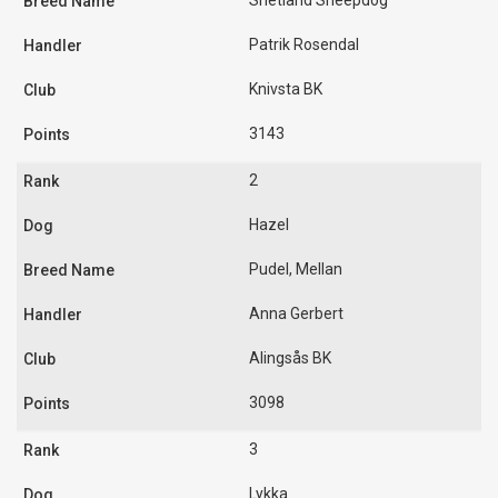
Shetland Sheepdog
Patrik Rosendal
Knivsta BK
3143
2
Hazel
Pudel, Mellan
Anna Gerbert
Alingsås BK
3098
3
Lykka