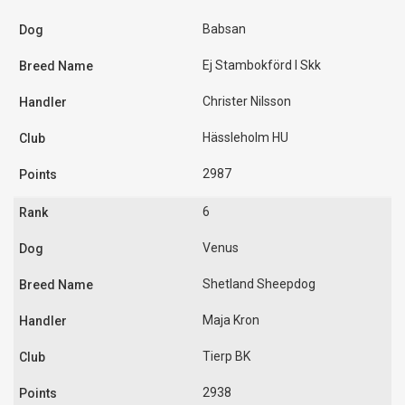
Babsan
Ej Stambokförd I Skk
Christer Nilsson
Hässleholm HU
2987
6
Venus
Shetland Sheepdog
Maja Kron
Tierp BK
2938