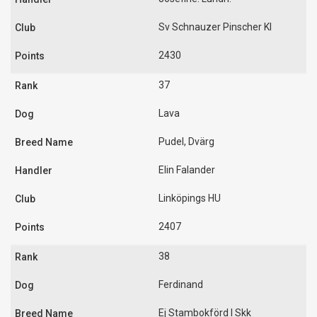
Sv Schnauzer Pinscher Kl
2430
37
Lava
Pudel, Dvärg
Elin Falander
Linköpings HU
2407
38
Ferdinand
Ej Stambokförd I Skk