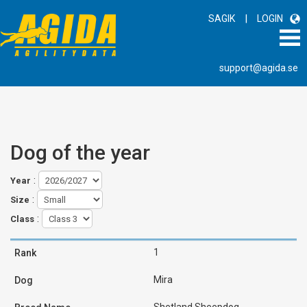
|
SAGIK
LOGIN
support@agida.se
Dog of the year
:
Year
:
Size
:
Class
1
Mira