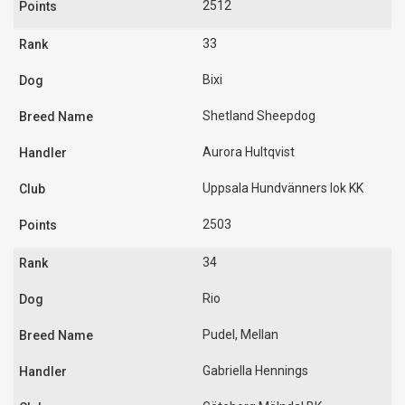
2512
33
Bixi
Shetland Sheepdog
Aurora Hultqvist
Uppsala Hundvänners lok KK
2503
34
Rio
Pudel, Mellan
Gabriella Hennings