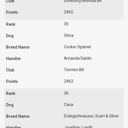
Göteborg Mölndal BK
2465
35
Stina
Cocker Spaniel
Amanda Dahlin
Tomten BK
2463
36
Cava
Dvärgschnauzer, Svart & Silver
Josefine. Lundh.