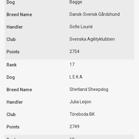
Bagge
Dansk-Svensk Gårdshund
Sofie Lourié
Svenska Agilityklubben
2754
17
L E K A
Shetland Sheepdog
Julia Leijon
Töreboda BK
2749