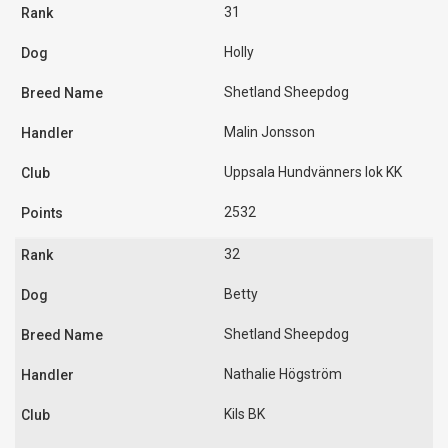
31
Holly
Shetland Sheepdog
Malin Jonsson
Uppsala Hundvänners lok KK
2532
32
Betty
Shetland Sheepdog
Nathalie Högström
Kils BK