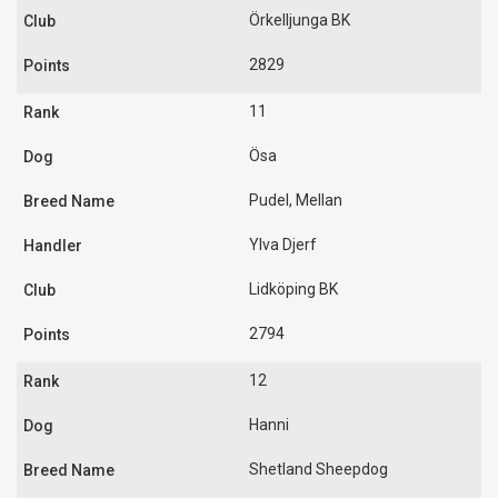
Örkelljunga BK
2829
11
Ösa
Pudel, Mellan
Ylva Djerf
Lidköping BK
2794
12
Hanni
Shetland Sheepdog