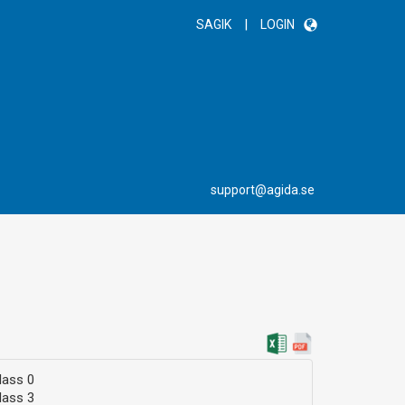
|
SAGIK
LOGIN
support@agida.se
lass 0
lass 3