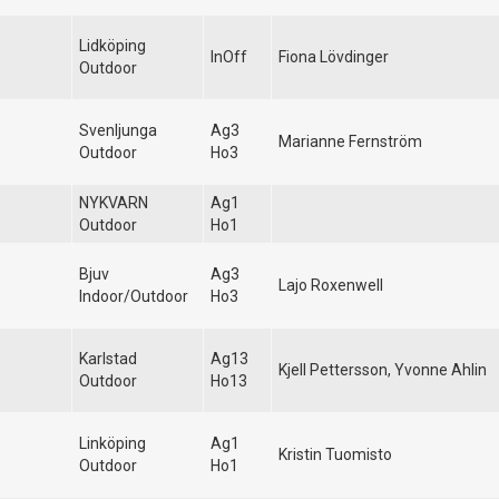
Lidköping
InOff
Fiona Lövdinger
Outdoor
Svenljunga
Ag3
Marianne Fernström
Outdoor
Ho3
NYKVARN
Ag1
Outdoor
Ho1
Bjuv
Ag3
Lajo Roxenwell
Indoor/Outdoor
Ho3
Karlstad
Ag13
Kjell Pettersson, Yvonne Ahlin
Outdoor
Ho13
Linköping
Ag1
Kristin Tuomisto
Outdoor
Ho1