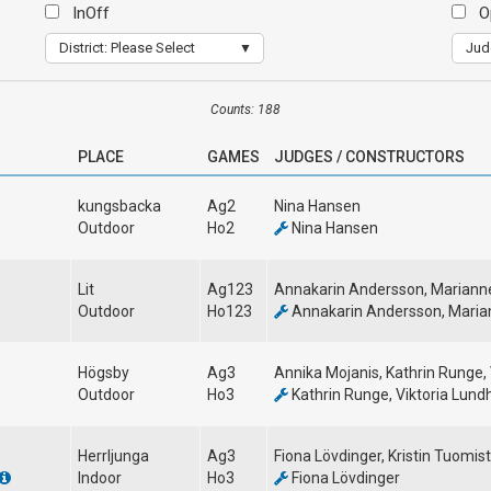
InOff
Op
District: Please Select
Jud
Counts: 188
PLACE
GAMES
JUDGES / CONSTRUCTORS
kungsbacka
Ag2
Nina Hansen
Outdoor
Ho2
Nina Hansen
Lit
Ag123
Annakarin Andersson, Mariann
Outdoor
Ho123
Annakarin Andersson, Maria
Högsby
Ag3
Annika Mojanis, Kathrin Runge, 
Outdoor
Ho3
Kathrin Runge, Viktoria Lund
Herrljunga
Ag3
Fiona Lövdinger, Kristin Tuomis
Indoor
Ho3
Fiona Lövdinger