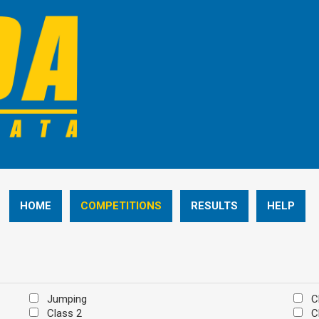
HOME
COMPETITIONS
RESULTS
HELP
Jumping
C
Class 2
C