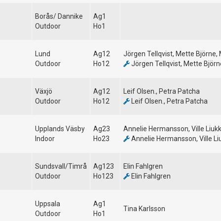
Borås/ Dannike
Ag1
Outdoor
Ho1
Lund
Ag12
Jörgen Tellqvist, Mette Björne, 
Outdoor
Ho12
Jörgen Tellqvist, Mette Björn
Växjö
Ag12
Leif Olsen., Petra Patcha
Outdoor
Ho12
Leif Olsen., Petra Patcha
Upplands Väsby
Ag23
Annelie Hermansson, Ville Liuk
Indoor
Ho23
Annelie Hermansson, Ville Li
Sundsvall/Timrå
Ag123
Elin Fahlgren
Outdoor
Ho123
Elin Fahlgren
Uppsala
Ag1
Tina Karlsson
Outdoor
Ho1