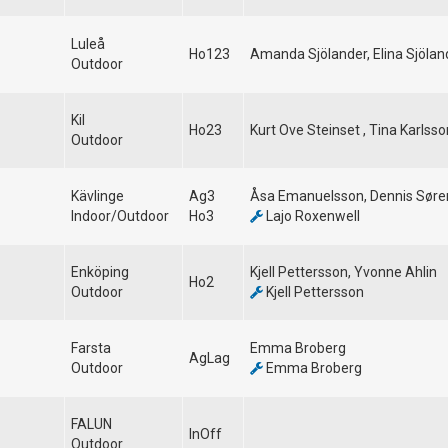
Luleå
Ho123
Amanda Sjölander, Elina Sjölan
Outdoor
Kil
Ho23
Kurt Ove Steinset , Tina Karlsso
Outdoor
Kävlinge
Ag3
Åsa Emanuelsson, Dennis Søren
Indoor/Outdoor
Ho3
Lajo Roxenwell
Enköping
Kjell Pettersson, Yvonne Ahlin
Ho2
Outdoor
Kjell Pettersson
Farsta
Emma Broberg
AgLag
Outdoor
Emma Broberg
FALUN
InOff
Outdoor