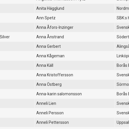
Anita Hägglund
Nordma
Ann Spetz
SBK:s 
Anna Åfors-Inzinger
Svensk
Silver
Anna Ånstrand
Södert
Anna Gerbert
Alings
Anna Kågeman
Linköp
Anna Käll
Borås 
Anna Kristoffersson
Svensk
Anna Östberg
Sörmo
Anna-karin salomonsson
Borås 
Anneli Lien
Svensk
Anneli Persson
Svensk
Anneli Pettersson
Uppsal