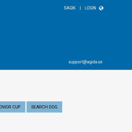
|
SAGIK
LOGIN
support@agida.se
ENIOR CUP
SEARCH DOG