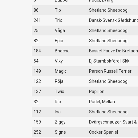
6
Bubbel
Pudel, Dvärg
86
Tip
Shetland Sheepdog
241
Trix
Dansk-Svensk Gårdshun
25
Våga
Shetland Sheepdog
82
Epic
Shetland Sheepdog
184
Brioche
Basset Fauve De Bretag
54
Vixy
Ej Stambokförd I Skk
149
Magic
Parson Russell Terrier
122
Röja
Shetland Sheepdog
137
Twix
Papillon
32
Rio
Pudel, Mellan
112
Ina
Shetland Sheepdog
159
Ziggy
Dvärgschnauzer, Svart & 
252
Signe
Cocker Spaniel