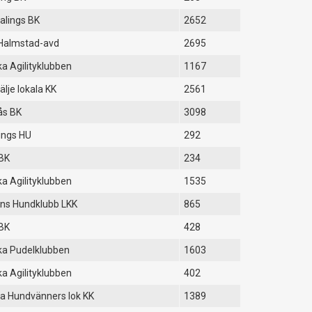
lings BK
2652
Halmstad-avd
2695
a Agilityklubben
1167
älje lokala KK
2561
ås BK
3098
ings HU
292
BK
234
a Agilityklubben
1535
ns Hundklubb LKK
865
BK
428
a Pudelklubben
1603
a Agilityklubben
402
a Hundvänners lok KK
1389