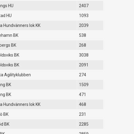
ings HU
2407
tad HU
1093
a Hundvänners lok KK
2039
nehamn BK
538
bergs BK
268
ldsviks BK
3038
ldsviks BK
2091
a Agilityklubben
274
ing BK
1509
ing BK
471
a Hundvänners lok KK
468
ö BK
231
öd BK
2285