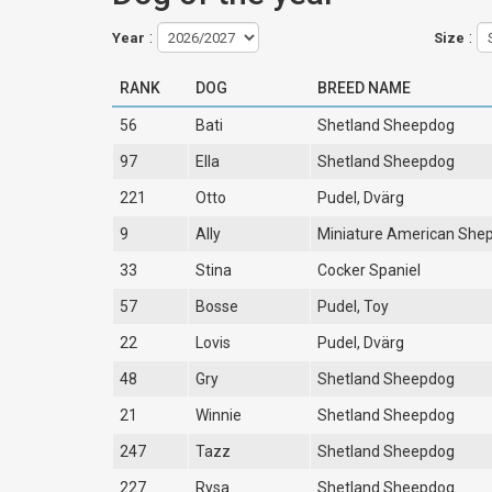
:
:
Year
Size
RANK
DOG
BREED NAME
56
Bati
Shetland Sheepdog
97
Ella
Shetland Sheepdog
221
Otto
Pudel, Dvärg
9
Ally
Miniature American She
33
Stina
Cocker Spaniel
57
Bosse
Pudel, Toy
22
Lovis
Pudel, Dvärg
48
Gry
Shetland Sheepdog
21
Winnie
Shetland Sheepdog
247
Tazz
Shetland Sheepdog
227
Rysa
Shetland Sheepdog