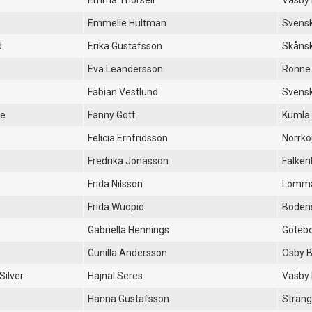
Emma Thorsell
Väsby
Emmelie Hultman
Svensk
d
Erika Gustafsson
Skåns
Eva Leandersson
Rönne
Fabian Vestlund
Svensk
ne
Fanny Gott
Kumla
Felicia Ernfridsson
Norrkö
Fredrika Jonasson
Falken
Frida Nilsson
Lomm
Frida Wuopio
Boden
Gabriella Hennings
Götebo
Gunilla Andersson
Osby 
Silver
Hajnal Seres
Väsby
Hanna Gustafsson
Sträng