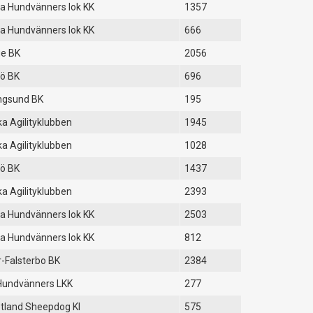
a Hundvänners lok KK
1357
a Hundvänners lok KK
666
ge BK
2056
ö BK
696
ngsund BK
195
a Agilityklubben
1945
a Agilityklubben
1028
ö BK
1437
a Agilityklubben
2393
a Hundvänners lok KK
2503
a Hundvänners lok KK
812
-Falsterbo BK
2384
Hundvänners LKK
277
tland Sheepdog Kl
575