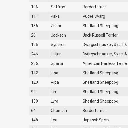
106
Saffran
Borderterrier
111
Kaxa
Pudel, Dvärg
136
Zushi
Shetland Sheepdog
26
Jackson
Jack Russell Terrier
195
Systher
Dvärgschnauzer, Svart & 
246
Lillijan
Dvärgschnauzer, Svart & 
236
Sparta
American Hairless Terrie
142
Lina
Shetland Sheepdog
120
Ripa
Shetland Sheepdog
99
Leo
Shetland Sheepdog
138
Lyra
Shetland Sheepdog
64
Chamsin
Borderterrier
148
Lea
Japansk Spets