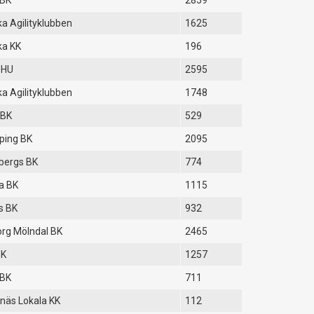
 BK
2859
a Agilityklubben
1625
ka KK
196
 HU
2595
a Agilityklubben
1748
 BK
529
ping BK
2095
bergs BK
774
a BK
1115
s BK
932
rg Mölndal BK
2465
BK
1257
 BK
711
näs Lokala KK
112