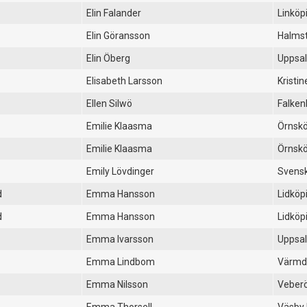
Elin Falander
Linköp
Elin Göransson
Halms
Elin Öberg
Uppsal
Elisabeth Larsson
Kristi
Ellen Silwö
Falken
Emilie Klaasma
Örnskö
Emilie Klaasma
Örnskö
Emily Lövdinger
Svensk
d
Emma Hansson
Lidköp
d
Emma Hansson
Lidköp
Emma Ivarsson
Uppsal
Emma Lindbom
Värmd
Emma Nilsson
Veber