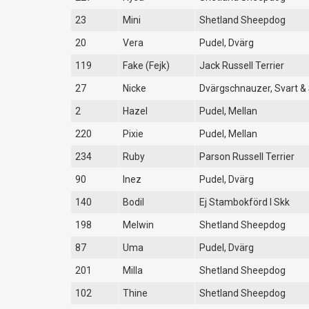
23
Mini
Shetland Sheepdog
20
Vera
Pudel, Dvärg
119
Fake (Fejk)
Jack Russell Terrier
27
Nicke
Dvärgschnauzer, Svart & 
2
Hazel
Pudel, Mellan
220
Pixie
Pudel, Mellan
234
Ruby
Parson Russell Terrier
90
Inez
Pudel, Dvärg
140
Bodil
Ej Stambokförd I Skk
198
Melwin
Shetland Sheepdog
87
Uma
Pudel, Dvärg
201
Milla
Shetland Sheepdog
102
Thine
Shetland Sheepdog