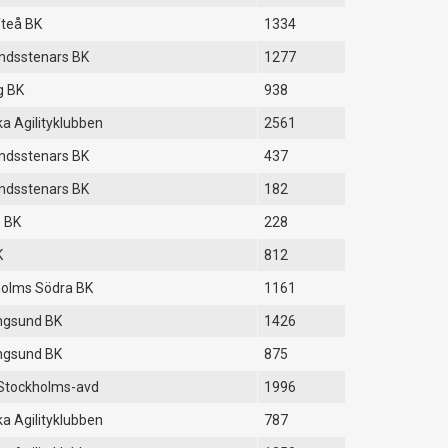
fteå BK
1334
ndsstenars BK
1277
g BK
938
a Agilityklubben
2561
ndsstenars BK
437
ndsstenars BK
182
 BK
228
K
812
olms Södra BK
1161
ngsund BK
1426
ngsund BK
875
Stockholms-avd
1996
a Agilityklubben
787