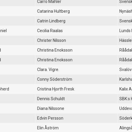
Carro Mähler
Svensk
Catarina Hultberg
Nynäs
Catrin Lindberg
Svensk
niel
Cecilia Raalas
Lunds
Christer Nilsson
Hässl
d
Christina Enoksson
Rååda
d
Christina Enoksson
Rååda
Clara. Vigre.
Svalöv
Conny Söderström
Karls
pherd
Cristina Hjorth Fresk
Kalix A
Dennis Schuldt
SBK:s 
Diana Nilssone
Uddeva
Edvin Persson
Söderk
Elin Åström
Alings