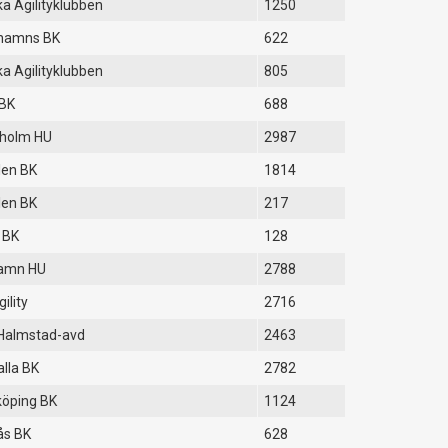
a Agilityklubben
1250
hamns BK
622
a Agilityklubben
805
 BK
688
eholm HU
2987
len BK
1814
len BK
217
 BK
128
hamn HU
2788
gility
2716
Halmstad-avd
2463
lla BK
2782
öping BK
1124
ås BK
628