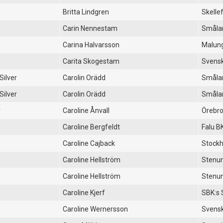
Britta Lindgren
Skelle
Carin Nennestam
Småla
Carina Halvarsson
Malun
Carita Skogestam
Svensk
Silver
Carolin Orädd
Småla
Silver
Carolin Orädd
Småla
r
Caroline Ånvall
Örebro
Caroline Bergfeldt
Falu B
Caroline Cajback
Stockh
Caroline Hellström
Stenu
Caroline Hellström
Stenu
Caroline Kjerf
SBK:s 
Caroline Wernersson
Svensk