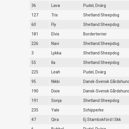
36
Lava
Pudel, Dvärg
127
Trix
Shetland Sheepdog
60
Fly
Shetland Sheepdog
181
Elvis
Borderterrier
226
Navi
Shetland Sheepdog
3
Lykka
Shetland Sheepdog
55
Ila
Shetland Sheepdog
225
Leah
Pudel, Dvärg
95
Nikki
Dansk-Svensk Gårdshun
190
Dixie
Dansk-Svensk Gårdshun
191
Sonja
Shetland Sheepdog
235
Yale
Schipperke
47
Qira
Ej Stambokförd I Skk