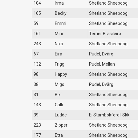
104
Irma
Shetland Sheepdog
165
Becky
Shetland Sheepdog
59
Emmi
Shetland Sheepdog
161
Mini
Terrier Brasileiro
243
Nixa
Shetland Sheepdog
67
Eira
Pudel, Dvärg
132
Frigg
Pudel, Mellan
98
Happy
Shetland Sheepdog
38
Migo
Pudel, Dvärg
31
Bixi
Shetland Sheepdog
143
Calli
Shetland Sheepdog
39
Ludde
Ej Stambokförd I Skk
223
Zipper
Shetland Sheepdog
177
Etta
Shetland Sheepdog