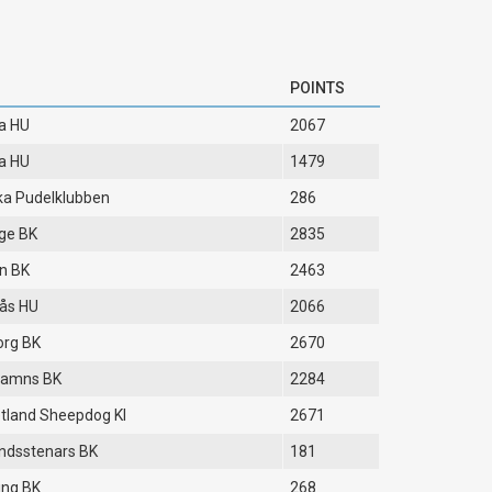
POINTS
a HU
2067
a HU
1479
a Pudelklubben
286
ge BK
2835
n BK
2463
ås HU
2066
org BK
2670
hamns BK
2284
tland Sheepdog Kl
2671
ndsstenars BK
181
ing BK
268