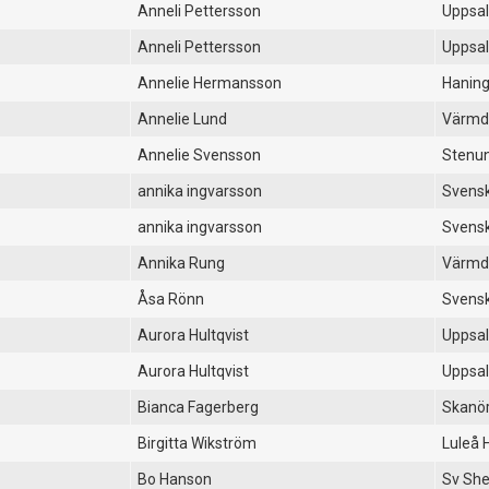
Anneli Pettersson
Uppsal
Anneli Pettersson
Uppsal
Annelie Hermansson
Hanin
Annelie Lund
Värmd
Annelie Svensson
Stenu
annika ingvarsson
Svensk
annika ingvarsson
Svensk
Annika Rung
Värmd
Åsa Rönn
Svensk
Aurora Hultqvist
Uppsal
Aurora Hultqvist
Uppsal
Bianca Fagerberg
Skanör
Birgitta Wikström
Luleå 
Bo Hanson
Sv She