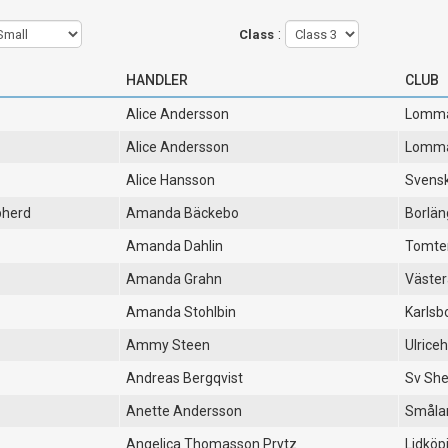
:
Class
HANDLER
CLUB
Alice Andersson
Lomm
Alice Andersson
Lomm
Alice Hansson
Svensk
pherd
Amanda Bäckebo
Borlän
Amanda Dahlin
Tomte
Amanda Grahn
Väster
Amanda Stohlbin
Karlsb
Ammy Steen
Ulrice
Andreas Bergqvist
Sv She
Anette Andersson
Småla
Angelica Thomasson Prytz
Lidköp