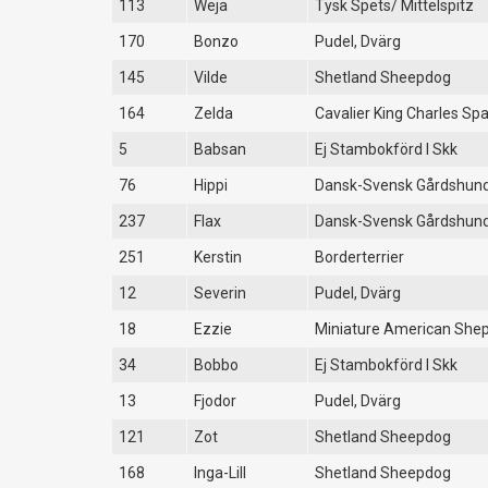
113
Weja
Tysk Spets/ Mittelspitz
170
Bonzo
Pudel, Dvärg
145
Vilde
Shetland Sheepdog
164
Zelda
Cavalier King Charles Spa
5
Babsan
Ej Stambokförd I Skk
76
Hippi
Dansk-Svensk Gårdshun
237
Flax
Dansk-Svensk Gårdshun
251
Kerstin
Borderterrier
12
Severin
Pudel, Dvärg
18
Ezzie
Miniature American She
34
Bobbo
Ej Stambokförd I Skk
13
Fjodor
Pudel, Dvärg
121
Zot
Shetland Sheepdog
168
Inga-Lill
Shetland Sheepdog