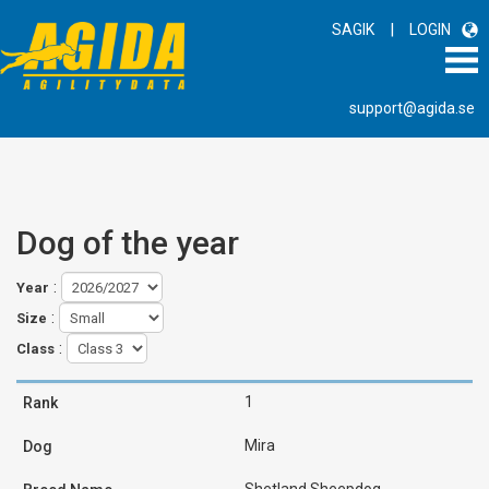
|
SAGIK
LOGIN
support@agida.se
Dog of the year
:
Year
:
Size
:
Class
1
Mira