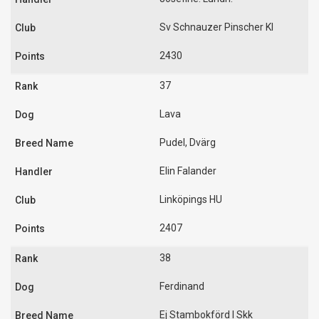
Sv Schnauzer Pinscher Kl
2430
37
Lava
Pudel, Dvärg
Elin Falander
Linköpings HU
2407
38
Ferdinand
Ej Stambokförd I Skk