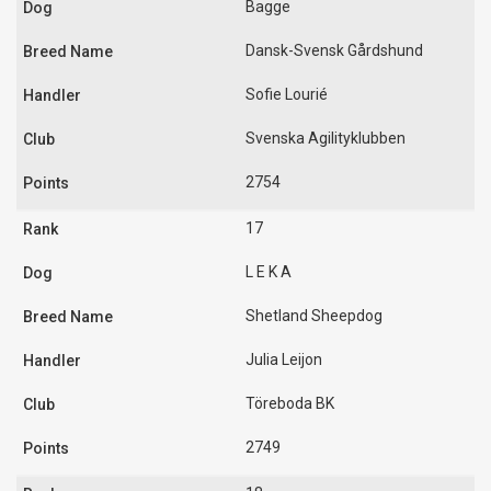
Bagge
Dansk-Svensk Gårdshund
Sofie Lourié
Svenska Agilityklubben
2754
17
L E K A
Shetland Sheepdog
Julia Leijon
Töreboda BK
2749