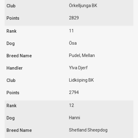
Örkelljunga BK
2829
11
Ösa
Pudel, Mellan
Ylva Djerf
Lidköping BK
2794
12
Hanni
Shetland Sheepdog