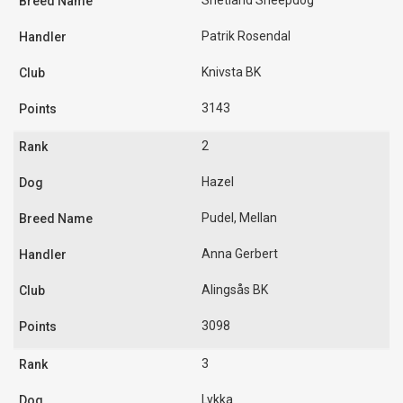
Shetland Sheepdog
Patrik Rosendal
Knivsta BK
3143
2
Hazel
Pudel, Mellan
Anna Gerbert
Alingsås BK
3098
3
Lykka