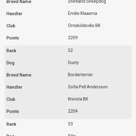
Shetland Sheepdog
Emilie Klaasma
Örnsköldsviks BK
2209
52
Dusty
Borderterrier
Sofia Pell Andersson
Knivsta BK
2204
53