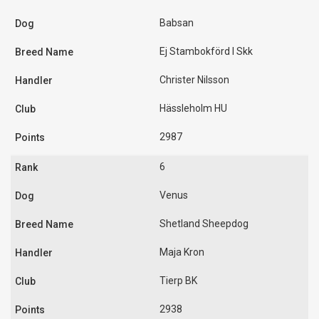
Babsan
Ej Stambokförd I Skk
Christer Nilsson
Hässleholm HU
2987
6
Venus
Shetland Sheepdog
Maja Kron
Tierp BK
2938