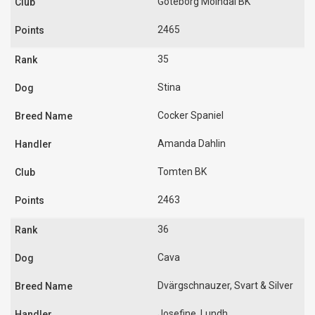
Göteborg Mölndal BK
2465
35
Stina
Cocker Spaniel
Amanda Dahlin
Tomten BK
2463
36
Cava
Dvärgschnauzer, Svart & Silver
Josefine. Lundh.