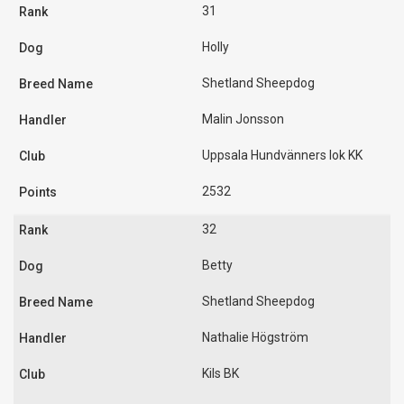
31
Holly
Shetland Sheepdog
Malin Jonsson
Uppsala Hundvänners lok KK
2532
32
Betty
Shetland Sheepdog
Nathalie Högström
Kils BK