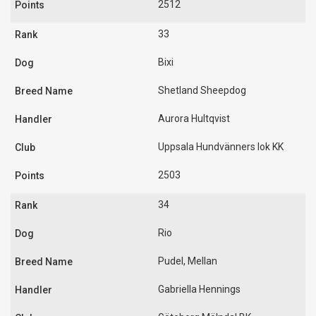
2512
33
Bixi
Shetland Sheepdog
Aurora Hultqvist
Uppsala Hundvänners lok KK
2503
34
Rio
Pudel, Mellan
Gabriella Hennings