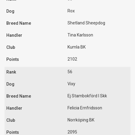
Rox
Shetland Sheepdog
Tina Karlsson
Kumla BK
2102
56
Vixy
Ej Stambokförd I Skk
Felicia Ernfridsson
Norrköping BK
2095