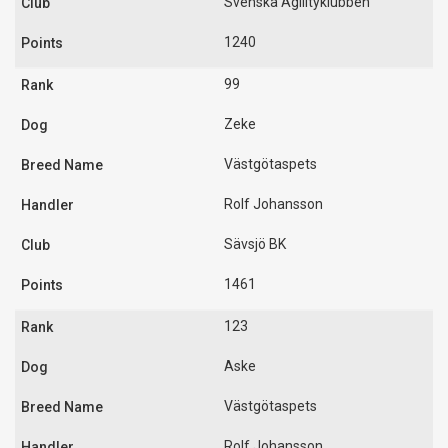
Svenska Agilityklubben
1240
99
Zeke
Västgötaspets
Rolf Johansson
Sävsjö BK
1461
123
Aske
Västgötaspets
Rolf Johansson