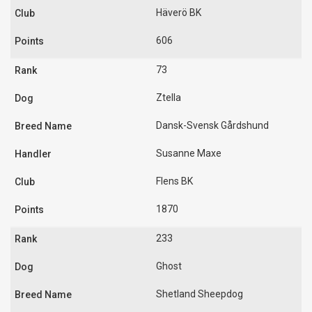
Häverö BK
606
73
Ztella
Dansk-Svensk Gårdshund
Susanne Maxe
Flens BK
1870
233
Ghost
Shetland Sheepdog