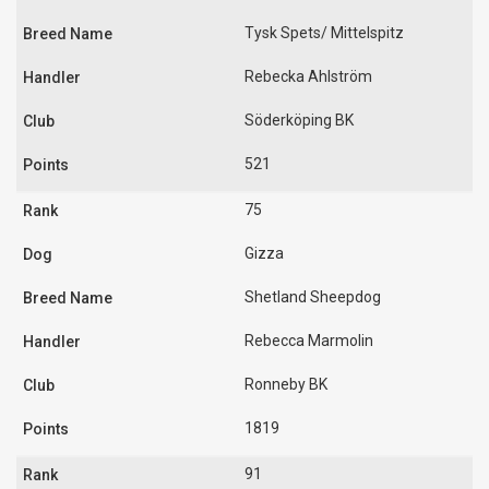
Tysk Spets/ Mittelspitz
Rebecka Ahlström
Söderköping BK
521
75
Gizza
Shetland Sheepdog
Rebecca Marmolin
Ronneby BK
1819
91