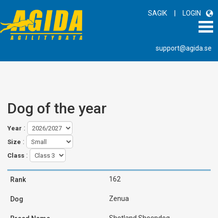
|
SAGIK
LOGIN
support@agida.se
Dog of the year
:
Year
:
Size
:
Class
162
Zenua