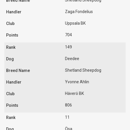
Shetland Sheepdog
Zaga Fondelius
Uppsala BK
704
149
Deedee
Shetland Sheepdog
Yvonne Ahlin
Häverö BK
806
11
Ösa