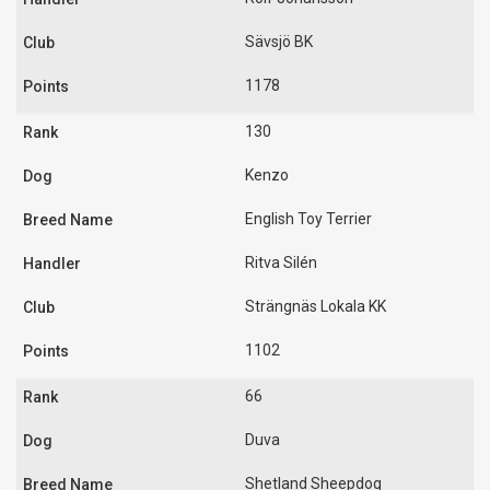
Sävsjö BK
1178
130
Kenzo
English Toy Terrier
Ritva Silén
Strängnäs Lokala KK
1102
66
Duva
Shetland Sheepdog