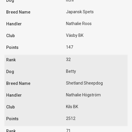
Itchi
Japansk Spets
Nathalie Roos
Väsby BK
147
32
Betty
Shetland Sheepdog
Nathalie Högström
Kils BK
2512
71