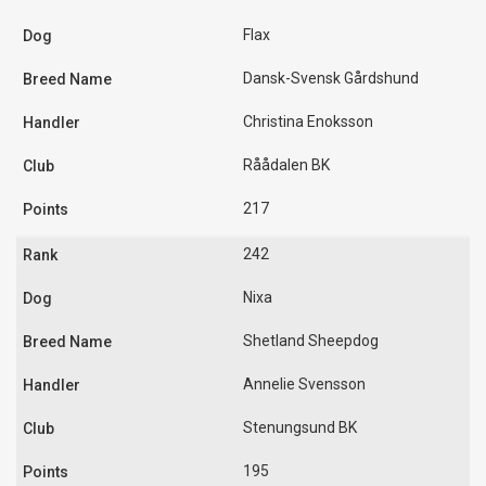
Flax
Dansk-Svensk Gårdshund
Christina Enoksson
Råådalen BK
217
242
Nixa
Shetland Sheepdog
Annelie Svensson
Stenungsund BK
195