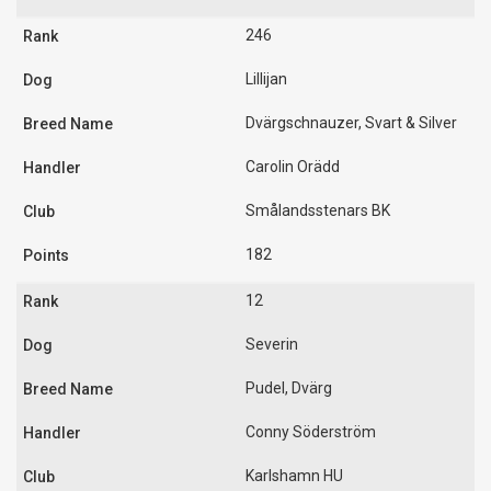
246
Lillijan
Dvärgschnauzer, Svart & Silver
Carolin Orädd
Smålandsstenars BK
182
12
Severin
Pudel, Dvärg
Conny Söderström
Karlshamn HU