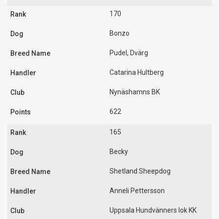
170
Bonzo
Pudel, Dvärg
Catarina Hultberg
Nynäshamns BK
622
165
Becky
Shetland Sheepdog
Anneli Pettersson
Uppsala Hundvänners lok KK