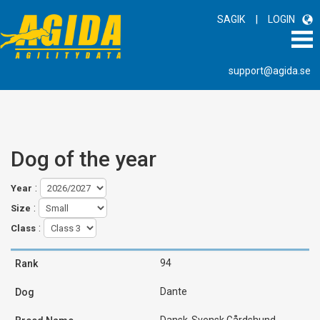
|
SAGIK
LOGIN
support@agida.se
Dog of the year
:
Year
:
Size
:
Class
94
Dante