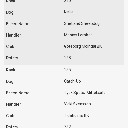
240
Nellie
Shetland Sheepdog
Monica Lember
Göteborg Mölndal BK
198
155
Catch-Up
Tysk Spets/ Mittelspitz
Vicki Svensson
Tidaholms BK
737