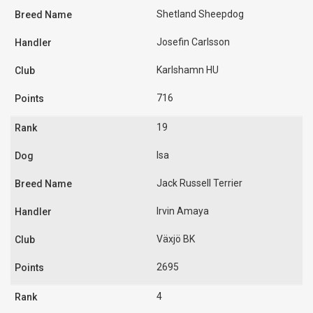
Shetland Sheepdog
Josefin Carlsson
Karlshamn HU
716
19
Isa
Jack Russell Terrier
Irvin Amaya
Växjö BK
2695
4