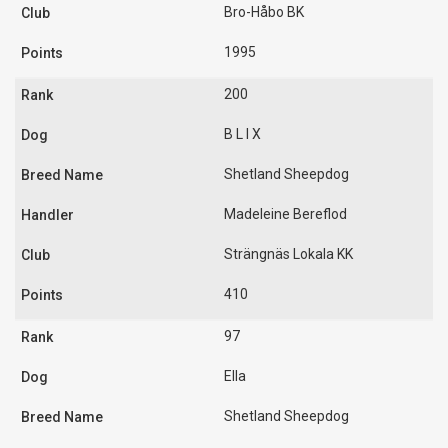
Bro-Håbo BK
1995
200
B L I X
Shetland Sheepdog
Madeleine Bereflod
Strängnäs Lokala KK
410
97
Ella
Shetland Sheepdog