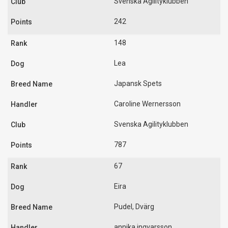
Svenska Agilityklubben
242
148
Lea
Japansk Spets
Caroline Wernersson
Svenska Agilityklubben
787
67
Eira
Pudel, Dvärg
annika ingvarsson