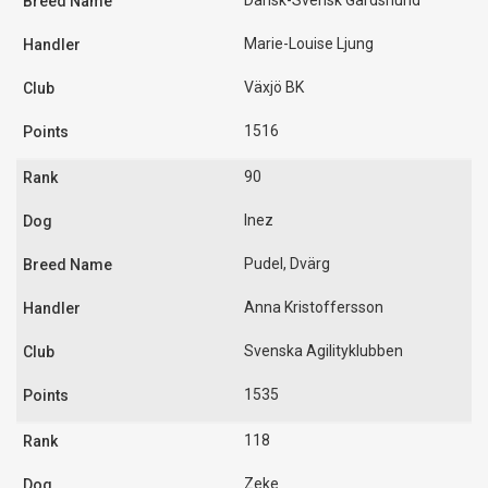
Dansk-Svensk Gårdshund
Marie-Louise Ljung
Växjö BK
1516
90
Inez
Pudel, Dvärg
Anna Kristoffersson
Svenska Agilityklubben
1535
118
Zeke