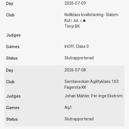
2026-07-09
Nollklass kvällstävling- Slalom
Kul i Jul...i 🎄
Tierp BK
InOff, Class 0
Slutrapporterad
2026-07-08
Semlaveckan Agilityklass 1X3
Fagersta KK
Johan Mähler, Per-Inge Ekström
Ag1
Slutrapporterad