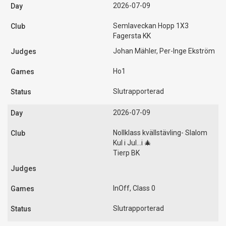
2026-07-09
Semlaveckan Hopp 1X3
Fagersta KK
Johan Mähler, Per-Inge Ekström
Ho1
Slutrapporterad
2026-07-09
Nollklass kvällstävling- Slalom
Kul i Jul...i 🎄
Tierp BK
InOff, Class 0
Slutrapporterad