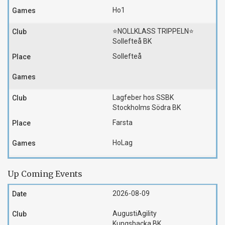
Ho1
⭐️NOLLKLASS TRIPPELN⭐️
Sollefteå BK
Sollefteå
Lagfeber hos SSBK
Stockholms Södra BK
Farsta
HoLag
Up Coming Events
2026-08-09
AugustiAgility
Kungsbacka BK