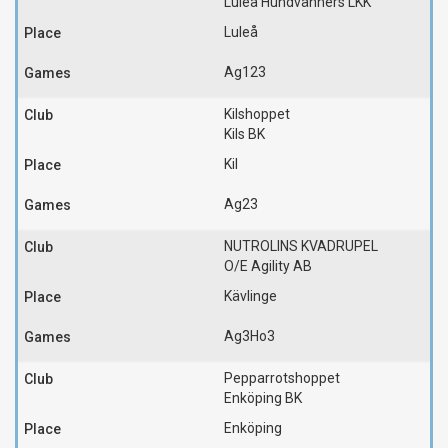
Luleå Hundvänners LKK
Luleå
Ag123
Kilshoppet
Kils BK
Kil
Ag23
NUTROLINS KVADRUPEL
O/E Agility AB
Kävlinge
Ag3
Ho3
Pepparrotshoppet
Enköping BK
Enköping