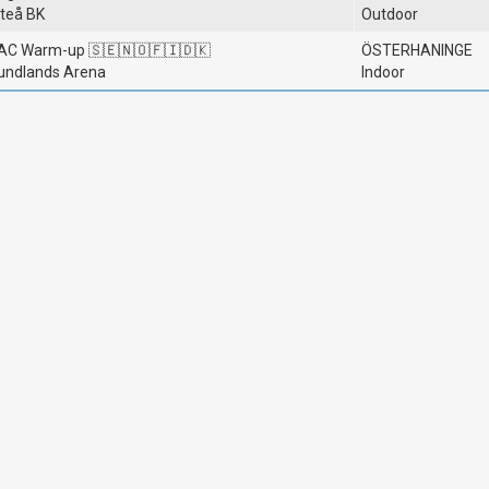
iteå BK
Outdoor
AC Warm-up 🇸🇪🇳🇴🇫🇮🇩🇰
ÖSTERHANINGE
undlands Arena
Indoor