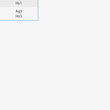
Ho1
Ag3
Ho3