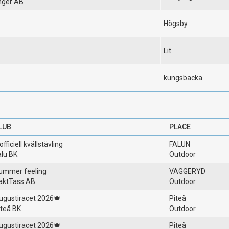
nger AB
Högsby
Lit
kungsbacka
LUB
PLACE
officiell kvällstävling
FALUN
alu BK
Outdoor
ummer feeling
VAGGERYD
aktTass AB
Outdoor
ugustiracet 2026🍁
Piteå
iteå BK
Outdoor
ugustiracet 2026🍁
Piteå