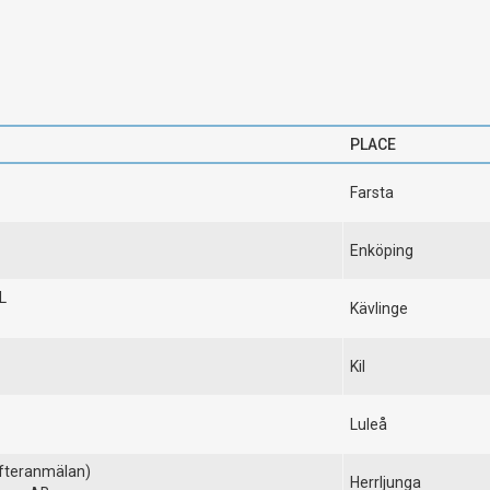
PLACE
Farsta
Enköping
L
Kävlinge
Kil
Luleå
efteranmälan)
Herrljunga