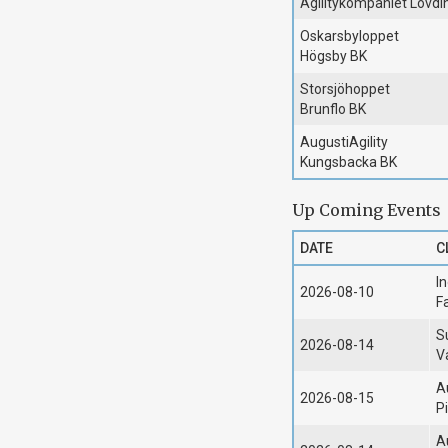
Agilitykompaniet Lövdi
Oskarsbyloppet
Högsby BK
Storsjöhoppet
Brunflo BK
AugustiAgility
Kungsbacka BK
Up Coming Events
DATE
C
In
2026-08-10
F
S
2026-08-14
V
A
2026-08-15
P
A