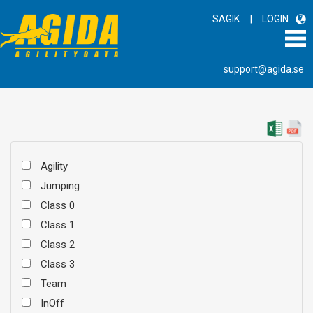
|
SAGIK
LOGIN
support@agida.se
Agility
Jumping
Class 0
Class 1
Class 2
Class 3
Team
InOff