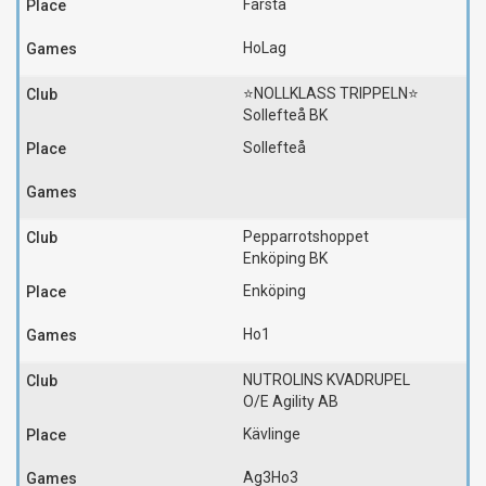
Farsta
HoLag
⭐️NOLLKLASS TRIPPELN⭐️
Sollefteå BK
Sollefteå
Pepparrotshoppet
Enköping BK
Enköping
Ho1
NUTROLINS KVADRUPEL
O/E Agility AB
Kävlinge
Ag3
Ho3