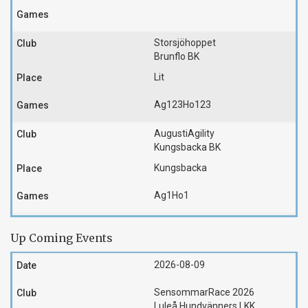
Storsjöhoppet
Brunflo BK
Lit
Ag123
Ho123
AugustiAgility
Kungsbacka BK
Kungsbacka
Ag1
Ho1
Up Coming Events
2026-08-09
SensommarRace 2026
Luleå Hundvänners LKK