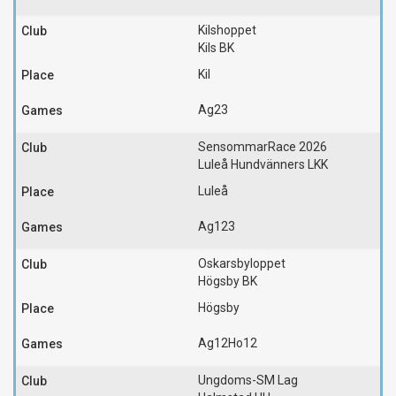
Kilshoppet
Kils BK
Kil
Ag23
SensommarRace 2026
Luleå Hundvänners LKK
Luleå
Ag123
Oskarsbyloppet
Högsby BK
Högsby
Ag12
Ho12
Ungdoms-SM Lag