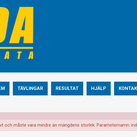
EM
TÄVLINGAR
RESULTAT
HJÄLP
KONTAK
egativt och måste vara mindre än mängdens storlek. Parameternamn: in