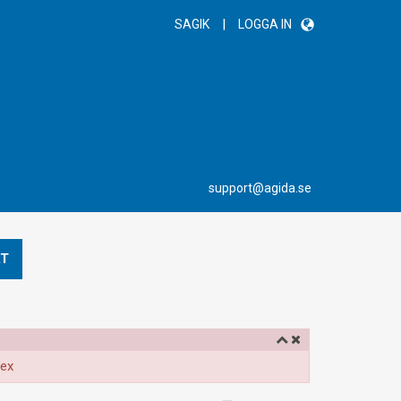
|
SAGIK
LOGGA IN
support@agida.se
T
dex