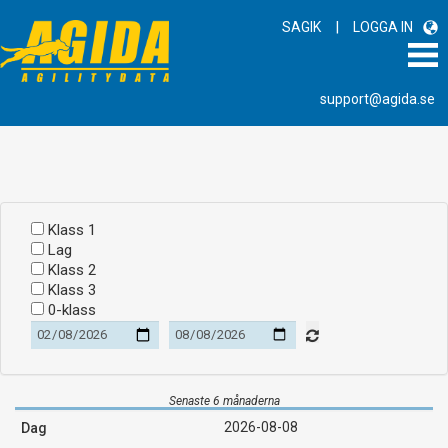
|
SAGIK
LOGGA IN
support@agida.se
Klass 1
Lag
Klass 2
Klass 3
0-klass
Senaste 6 månaderna
2026-08-08