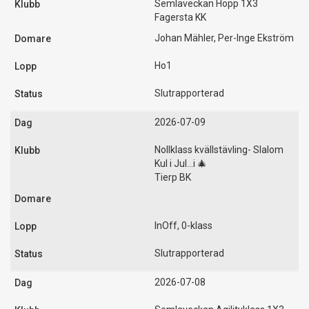
Semlaveckan Hopp 1X3
Fagersta KK
Johan Mähler, Per-Inge Ekström
Ho1
Slutrapporterad
2026-07-09
Nollklass kvällstävling- Slalom
Kul i Jul...i 🎄
Tierp BK
InOff, 0-klass
Slutrapporterad
2026-07-08