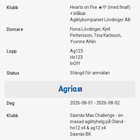
Hearts on Fire 🔥💛 (med final!)
+ blåbär
Agilitykompaniet Lövdinger AB
Fiona Lövdinger, Kjell
Pettersson, Tina Karlsson,
Yvonne Ahlin
Ag123
Ho123
InOff
Stängd för anmälan
2026-08-01 - 2026-08-02
Saxnäs Max Challenge - en
maxad agilityhelg på Öland -
ho12 x4 & ag12 x4
Saxnäs BK