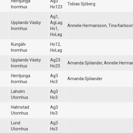
Herrljunga
Ag3
Tobias Sjöberg
Inomhus
Ho123
Ag1,
Upplands Väsby
AgLag
Annelie Hermansson, Tina Karlsso
Inomhus
Ho1,
HoLag
Kungälv
Ho12,
Inomhus
HoLag
Upplands Väsby
Ag23
Amanda Sjölander, Annelie Herma
Inomhus
Ho23
Herrljunga
Ag3
Amanda Sjölander
Inomhus
Ho3
Laholm
Ag3
Utomhus
Ho3
Halmstad
Ag3
Utomhus
Ho3
Lund
Ag3
Utomhus
Ho3