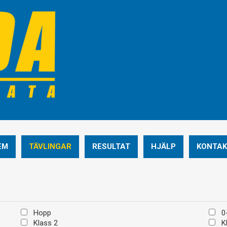
EM
TÄVLINGAR
RESULTAT
HJÄLP
KONTAK
Hopp
0-
Klass 2
Kl