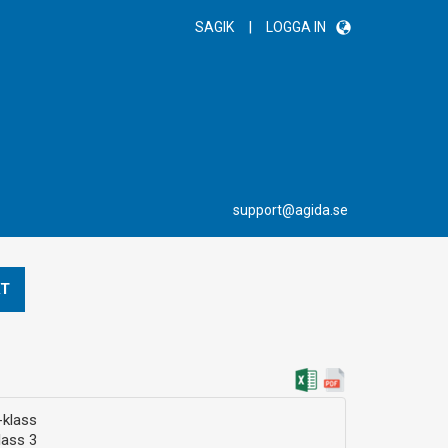
|
SAGIK
LOGGA IN
support@agida.se
T
klass
ass 3