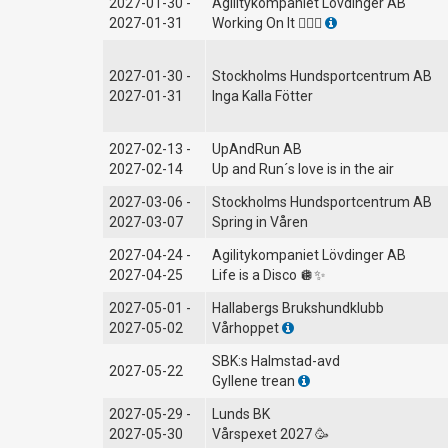
2027-01-30 -
Agilitykompaniet Lövdinger AB
2027-01-31
Working On It 🏋️‍♀️💪
2027-01-30 -
Stockholms Hundsportcentrum AB
2027-01-31
Inga Kalla Fötter
2027-02-13 -
UpAndRun AB
2027-02-14
Up and Run´s love is in the air
2027-03-06 -
Stockholms Hundsportcentrum AB
2027-03-07
Spring in Våren
2027-04-24 -
Agilitykompaniet Lövdinger AB
2027-04-25
Life is a Disco 🪩✨
2027-05-01 -
Hallabergs Brukshundklubb
2027-05-02
Vårhoppet
SBK:s Halmstad-avd
2027-05-22
Gyllene trean
2027-05-29 -
Lunds BK
2027-05-30
Vårspexet 2027 🥳