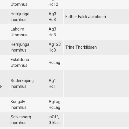
Utomhus
Ho12
Herrljunga
Ag3
Esther Falck Jakobsen
Inomhus
Ho3
Laholm
Ag3
Utomhus
Ho3
Herrljunga
Ag123
Trine Thorkildsen
Inomhus
Ho3
Eskilstuna
HoLag
Utomhus
Söderköping
Ag1
0-
Inomhus
Ho1
Kungälv
AgLag
Inomhus
HoLag
Sölvesborg
InOff,
Inomhus
0-klass