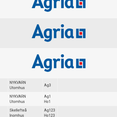
NYKVARN
Ag3
Utomhus
NYKVARN
Ag1
Utomhus
Ho1
Skellefteå
Ag123
Inomhus
Ho123