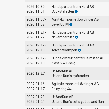
2026-10-30 -
Hundsportcentrum Nord AB
2026-11-01
Spökstafetten
2026-11-07 -
Agilitykompaniet Lövdinger AB
2026-11-08
Level Up 🆙
2026-11-21 -
Hundsportcentrum Nord AB
2026-11-22
Novemberrush
2026-12-12 -
Hundsportcentrum Nord AB
2026-12-13
Adventskampen
2026-12-12 -
Hundaktivitetscenter Halmstad AB
2026-12-13
Klass 2 o 1-helg
UpAndRun AB
2026-12-27
Up and Run´s nyårsraket
2027-01-16 -
Agilitykompaniet Lövdinger AB
2027-01-17
En ny dag 🌅✨
2027-01-23 -
UpAndRun AB
2027-01-24
Up and Run´s Let´s get up and Run