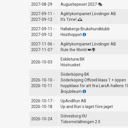
2027-08-29
Augustispexet 2027 🎭
2027-09-11 -
Agilitykompaniet Lövdinger AB
2027-09-12
It's Time! 🕰️
2027-09-11 -
Hallabergs Brukshundklubb
2027-09-12
Hösthoppet
2027-11-06 -
Agilitykompaniet Lövdinger AB
2027-11-07
Rule the World 👑🌍
Eskilstuna BK
2026-10-03
Höstrusket
Söderköping BK
2026-10-10 -
Söderköping Officiell klass 1 + öppen
2026-10-11
hoppklass för att fira LarsA-hallens 1
årsjubileum
2026-10-17 -
UpAndRun AB
2026-10-18
Up and Run´s laget före jaget
Sölvesborg HU
2026-10-24
Tidsomställningen 2.0