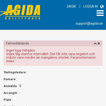
|
SAGIK
LOGGA IN
support@agida.se
Felmeddelande
Inget lopp hittades
Index låg utanför intervallet. Det får inte vara negativt och
måste vara mindre än mängdens storlek. Parameternamn:
index
:
Tävlingsledare
:
Domare
: 0
Anmälda
:
Arrangör
:
Plats