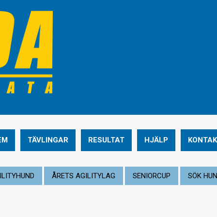
EM
TÄVLINGAR
RESULTAT
HJÄLP
KONTAK
ILITYHUND
ÅRETS AGILITYLAG
SENIORCUP
SÖK HU