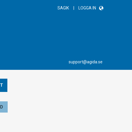
|
SAGIK
LOGGA IN
support@agida.se
T
ND