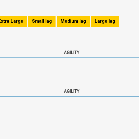
Extra Large
Small lag
Medium lag
Large lag
AGILITY
AGILITY