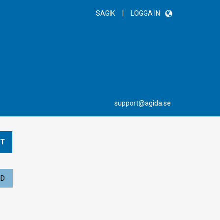
|
SAGIK
LOGGA IN
support@agida.se
T
ND