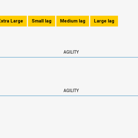
Extra Large
Small lag
Medium lag
Large lag
AGILITY
AGILITY