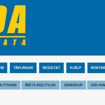
EM
TÄVLINGAR
RESULTAT
HJÄLP
KONTAK
ILITYHUND
ÅRETS AGILITYLAG
SENIORCUP
SÖK HU