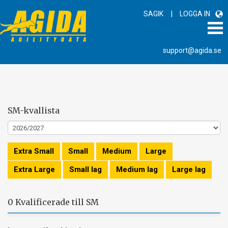
|
SAGIK
LOGGA IN
support@agida.se
SM-kvallista
Extra Small
Small
Medium
Large
Extra Large
Small lag
Medium lag
Large lag
0 Kvalificerade till SM