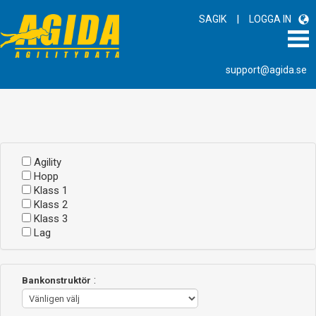
|
SAGIK
LOGGA IN
support@agida.se
Agility
Hopp
Klass 1
Klass 2
Klass 3
Lag
:
Bankonstruktör