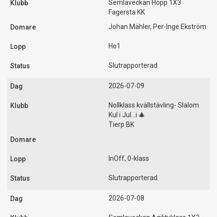
Semlaveckan Hopp 1X3
Fagersta KK
Johan Mähler, Per-Inge Ekström
Ho1
Slutrapporterad
2026-07-09
Nollklass kvällstävling- Slalom
Kul i Jul...i 🎄
Tierp BK
InOff, 0-klass
Slutrapporterad
2026-07-08