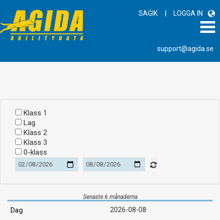
|
SAGIK
LOGGA IN
support@agida.se
Klass 1
Lag
Klass 2
Klass 3
0-klass
Senaste 6 månaderna
2026-08-08