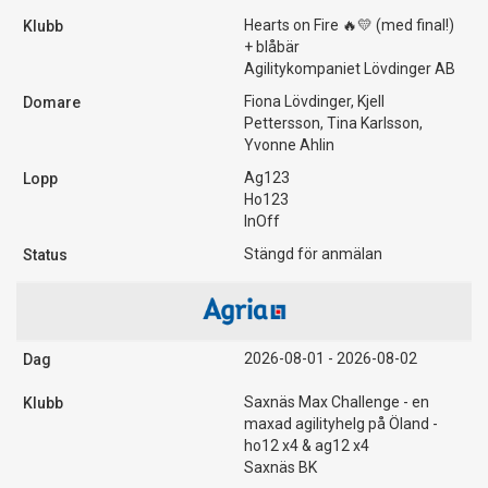
Hearts on Fire 🔥💛 (med final!)
+ blåbär
Agilitykompaniet Lövdinger AB
Fiona Lövdinger, Kjell
Pettersson, Tina Karlsson,
Yvonne Ahlin
Ag123
Ho123
InOff
Stängd för anmälan
2026-08-01 - 2026-08-02
Saxnäs Max Challenge - en
maxad agilityhelg på Öland -
ho12 x4 & ag12 x4
Saxnäs BK