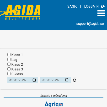
|
SAGIK
LOGGA IN
support@agida.se
Klass 1
Lag
Klass 2
Klass 3
0-klass
Senaste 6 månaderna