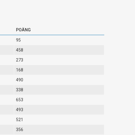
POÄNG
95
458
273
168
490
338
653
493
521
356