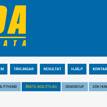
EM
TÄVLINGAR
RESULTAT
HJÄLP
KONTAK
ILITYHUND
ÅRETS AGILITYLAG
SENIORCUP
SÖK HU