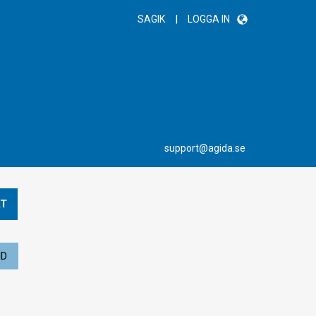
|
SAGIK
LOGGA IN
support@agida.se
T
ND