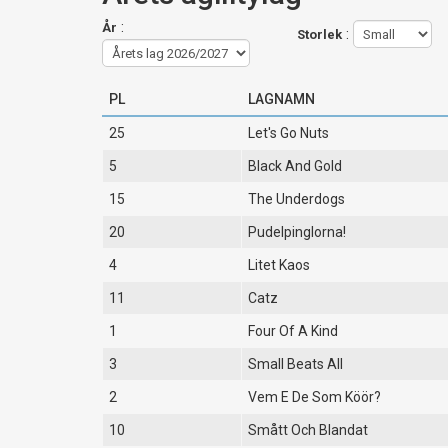
:
År
:
Storlek
PL
LAGNAMN
25
Let's Go Nuts
5
Black And Gold
15
The Underdogs
20
Pudelpinglorna!
4
Litet Kaos
11
Catz
1
Four Of A Kind
3
Small Beats All
2
Vem E De Som Köör?
10
Smått Och Blandat