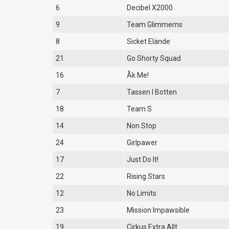
6
Decibel X2000
9
Team Glimmerns
8
Sicket Elände
21
Go Shorty Squad
16
Åk Me!
7
Tassen I Botten
18
Team S
14
Non Stop
24
Girlpawer
17
Just Do It!
22
Rising Stars
12
No Limits
23
Mission Impawsible
19
Cirkus Extra Allt