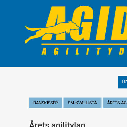
H
BANSKISSER
SM-KVALLISTA
ÅRETS AG
Årets agilitylag