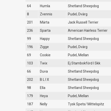
64
Humla
Shetland Sheepdog
8
Zvennis
Pudel, Dvärg
201
Märta
Jack Russell Terrier
236
Sparta
American Hairless Terrier
99
Happy
Shetland Sheepdog
196
Zigge
Pudel, Dvärg
69
Cookie
Pudel, Mellan
103
Twix
Ej Stambokförd I Skk
66
Duva
Shetland Sheepdog
202
B L I X
Shetland Sheepdog
98
Ella
Shetland Sheepdog
179
Heya
Pudel, Mellan
187
Nelly
Tysk Spets/ Mittelspitz