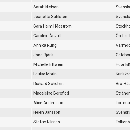
Sarah Nielsen
Svenska
Jeanette Sahlsten
Svenska
Sara Heim Högström
Stockh
Caroline Ånvall
Örebro
Annika Rung
Värmdö
Jane Björk
Götebor
Michelle Ettwein
Höör B
Louise Morin
Karlskr
Richard Scholvin
Bro-Hå
Madeleine Bereflod
Strängn
Alice Andersson
Lomma
Helen Jansson
Svenska
Stefan Nilsson
Falkenb