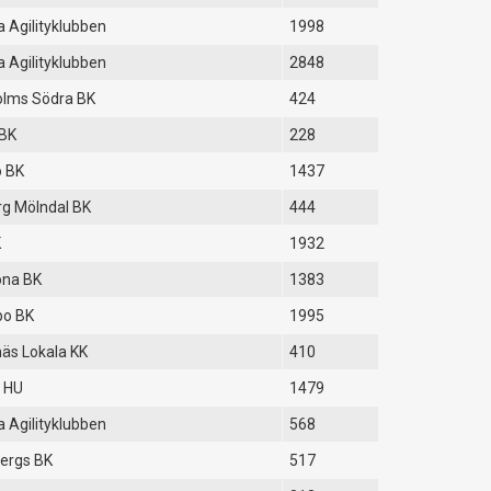
 Agilityklubben
1998
 Agilityklubben
2848
olms Södra BK
424
 BK
228
 BK
1437
g Mölndal BK
444
K
1932
ona BK
1383
bo BK
1995
äs Lokala KK
410
 HU
1479
 Agilityklubben
568
ergs BK
517