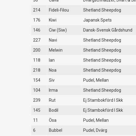
36
Cava
Dvärgschnauzer, Svart & Sil
214
Fideli-Filou
Shetland Sheepdog
176
Kiwi
Japansk Spets
146
Ciw (Siw)
Dansk-Svensk Gårdshund
227
Navi
Shetland Sheepdog
200
Melwin
Shetland Sheepdog
118
Ian
Shetland Sheepdog
218
Noa
Shetland Sheepdog
154
Siv
Pudel, Mellan
104
Irma
Shetland Sheepdog
239
Rut
Ej Stambokförd I Skk
145
Bodil
Ej Stambokförd I Skk
11
Ösa
Pudel, Mellan
6
Bubbel
Pudel, Dvärg