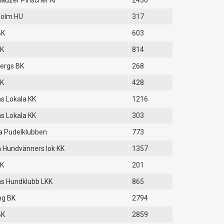
auzer Pinscher Kl
2430
holm HU
317
BK
603
BK
814
ergs BK
268
BK
428
s Lokala KK
1216
s Lokala KK
303
a Pudelklubben
773
 Hundvänners lok KK
1357
BK
201
s Hundklubb LKK
865
ng BK
2794
BK
2859