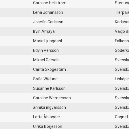
Caroline Hellström
Stenun
Lena Johansson
Tierp B
Josefin Carlsson
Karlsh
Irvin Amaya
Växjö B
Maria Ljungdahl
Falkenb
Edvin Persson
Söderk
Mikael Gervald
Svenska
Carita Skogestam
Svenska
Sofia Wiklund
Linköpi
Susanne Karlsson
Svenska
Caroline Wernersson
Svenska
annika ingvarsson
Svenska
Lotta Åhlander
Gagnef
Ulrika Börjesson
Svenska