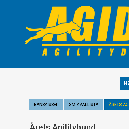
H
BANSKISSER
SM-KVALLISTA
ÅRETS AG
Årets Agilityhund