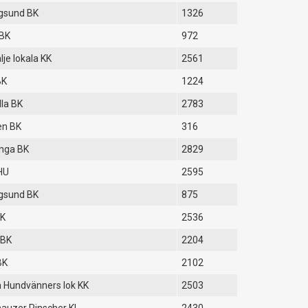
gsund BK
1326
 BK
972
lje lokala KK
2561
BK
1224
la BK
2783
en BK
316
unga BK
2829
HU
2595
gsund BK
875
BK
2536
 BK
2204
BK
2102
 Hundvänners lok KK
2503