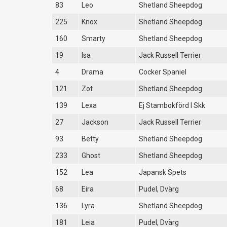
83
Leo
Shetland Sheepdog
225
Knox
Shetland Sheepdog
160
Smarty
Shetland Sheepdog
19
Isa
Jack Russell Terrier
4
Drama
Cocker Spaniel
121
Zot
Shetland Sheepdog
139
Lexa
Ej Stambokförd I Skk
27
Jackson
Jack Russell Terrier
93
Betty
Shetland Sheepdog
233
Ghost
Shetland Sheepdog
152
Lea
Japansk Spets
68
Eira
Pudel, Dvärg
136
Lyra
Shetland Sheepdog
181
Leia
Pudel, Dvärg