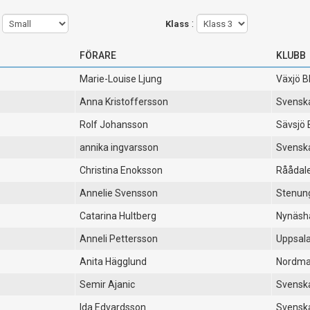
:
:
Klass
FÖRARE
KLUBB
Marie-Louise Ljung
Växjö B
Anna Kristoffersson
Svenska
Rolf Johansson
Sävsjö 
annika ingvarsson
Svenska
Christina Enoksson
Råådal
Annelie Svensson
Stenun
Catarina Hultberg
Nynäsh
Anneli Pettersson
Uppsala
Anita Hägglund
Nordma
Semir Ajanic
Svensk
Ida Edvardsson
Svenska