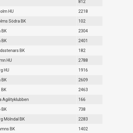
812
holm HU
2218
olms Södra BK
102
a BK
2304
a BK
2401
dsstenars BK
182
amn HU
2788
rg HU
1916
a BK
2609
 BK
2463
 Agilityklubben
166
 BK
738
g Mölndal BK
2283
hamns BK
1402