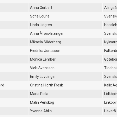
Anna Gerbert
Alingså
Sofie Lourié
Svenska
Linda Lidgren
Hässle
Anna Åfors-Inzinger
Svenska
Mikaela Söderberg
Nykvarn
Fredrika Jonasson
Falkenb
Monica Lember
Götebor
Vicki Svensson
Tidaho
Emily Lövdinger
Svenska
erd
Cristina Hjorth Fresk
Kalix Ag
Maria Piela
Lidköpi
Malin Perlskog
Linköpi
Yvonne Ahlin
Häverö