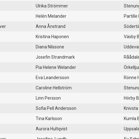
Ulrika Strömmer
Stenun
Helén Melander
Partille
ver
Anna Ånstrand
Södertä
Kristina Haponen
Väsby 
Diana Nilssone
Uddeval
Josefin Strandmark
Råådal
Pia Helene Welander
Örkellj
Eva Leandersson
Rönne 
Caroline Hellström
Stenun
Linn Persson
Hörby 
Sofia Pell Andersson
Knivsta
Tina Karlsson
Kumla 
Aurora Hultqvist
Uppsala