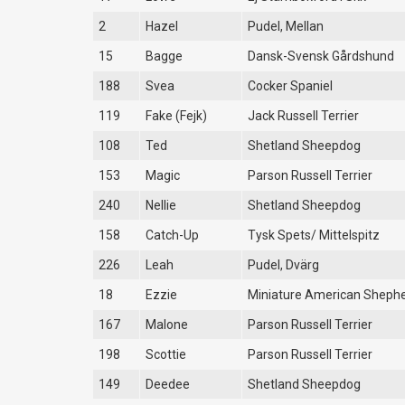
2
Hazel
Pudel, Mellan
15
Bagge
Dansk-Svensk Gårdshund
188
Svea
Cocker Spaniel
119
Fake (Fejk)
Jack Russell Terrier
108
Ted
Shetland Sheepdog
153
Magic
Parson Russell Terrier
240
Nellie
Shetland Sheepdog
158
Catch-Up
Tysk Spets/ Mittelspitz
226
Leah
Pudel, Dvärg
18
Ezzie
Miniature American Sheph
167
Malone
Parson Russell Terrier
198
Scottie
Parson Russell Terrier
149
Deedee
Shetland Sheepdog