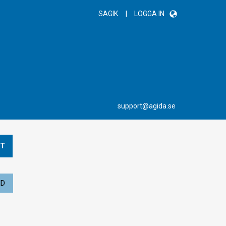
|
SAGIK
LOGGA IN
support@agida.se
T
ND