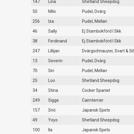
147
Lina
Shetland Sheepdog
50
Milo
Pudel, Dvärg
256
Iza
Pudel, Mellan
46
Sally
Ej Stambokförd I Skk
38
Ferdinand
Ej Stambokförd I Skk
247
Lillijan
Dvärgschnauzer, Svart & Sil
13
Severin
Pudel, Dvärg
70
Siri
Pudel, Mellan
25
Loo
Shetland Sheepdog
34
Stina
Cocker Spaniel
249
Sigge
Cairnterrier
157
Snö
Japansk Spets
49
Yoyo
Shetland Sheepdog
100
Ila
Japansk Spets