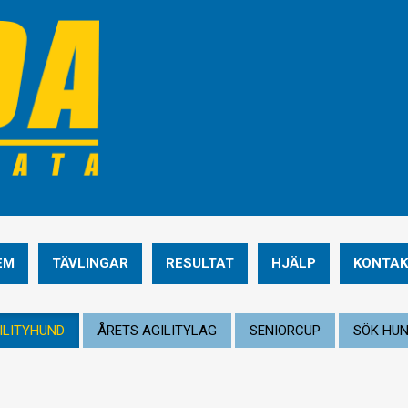
EM
TÄVLINGAR
RESULTAT
HJÄLP
KONTAK
ILITYHUND
ÅRETS AGILITYLAG
SENIORCUP
SÖK HU