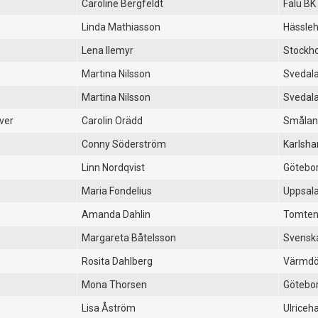
Caroline Bergfeldt
Falu BK
Linda Mathiasson
Hässle
Lena Ilemyr
Stockh
Martina Nilsson
Svedal
Martina Nilsson
Svedal
ver
Carolin Orädd
Smålan
Conny Söderström
Karlsh
Linn Nordqvist
Götebo
Maria Fondelius
Uppsal
Amanda Dahlin
Tomten
Margareta Båtelsson
Svenska
Rosita Dahlberg
Värmdö
Mona Thorsen
Götebor
Lisa Åström
Ulrice