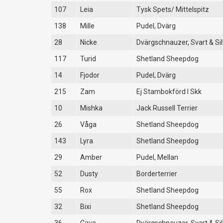
107
Leia
Tysk Spets/ Mittelspitz
138
Mille
Pudel, Dvärg
28
Nicke
Dvärgschnauzer, Svart & Sil
117
Turid
Shetland Sheepdog
14
Fjodor
Pudel, Dvärg
215
Zam
Ej Stambokförd I Skk
10
Mishka
Jack Russell Terrier
26
Våga
Shetland Sheepdog
143
Lyra
Shetland Sheepdog
29
Amber
Pudel, Mellan
52
Dusty
Borderterrier
55
Rox
Shetland Sheepdog
32
Bixi
Shetland Sheepdog