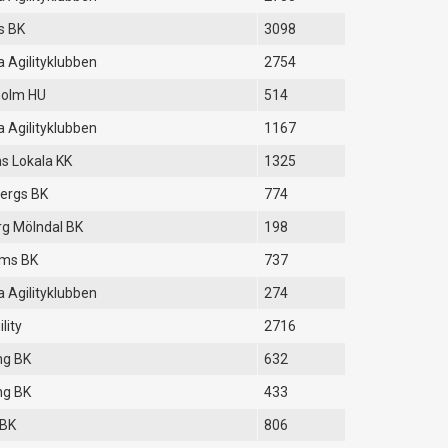
s BK
3098
 Agilityklubben
2754
holm HU
514
 Agilityklubben
1167
s Lokala KK
1325
ergs BK
774
g Mölndal BK
198
lms BK
737
 Agilityklubben
274
ility
2716
ng BK
632
ng BK
433
 BK
806