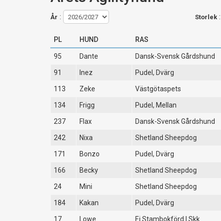
:
År
Storlek
PL
HUND
RAS
95
Dante
Dansk-Svensk Gårdshund
91
Inez
Pudel, Dvärg
113
Zeke
Västgötaspets
134
Frigg
Pudel, Mellan
237
Flax
Dansk-Svensk Gårdshund
242
Nixa
Shetland Sheepdog
171
Bonzo
Pudel, Dvärg
166
Becky
Shetland Sheepdog
24
Mini
Shetland Sheepdog
184
Kakan
Pudel, Dvärg
17
Lowe
Ej Stambokförd I Skk