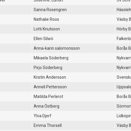
ver
Josefine. Lundh.
Sv Schn
Sanna Rosengren
Hässle
Nathalie Roos
Väsby 
Lotti Knutsson
Hörby 
Ellen Silwö
Falkenb
Anna-karin salomonsson
Borås 
Mikaela Söderberg
Nykvarn
Pirjo Söderberg
Nykvarn
Kristin Andersson
Svensk
Anneli Pettersson
Uppsala
Matilda Perlerot
Borås 
Anna Östberg
Sörmon
Ylva Djerf
Lidköpi
Emma Thorsell
Väsby 