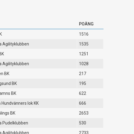
POÄNG
K
1516
 Agilityklubben
1535
BK
1251
 Agilityklubben
1028
en BK
217
gsund BK
195
amns BK
622
 Hundvänners lok KK
666
lings BK
2653
a Pudelklubben
530
 Agilityklubben
2733