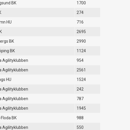
gsund BK
1700
K
274
amn HU
716
K
2695
ergs BK
2990
öping BK
1124
 Agilityklubben
954
 Agilityklubben
2561
ngs HU
1524
 Agilityklubben
242
 Agilityklubben
787
 Agilityklubben
1945
-Floda BK
988
 Agilityklubben
550