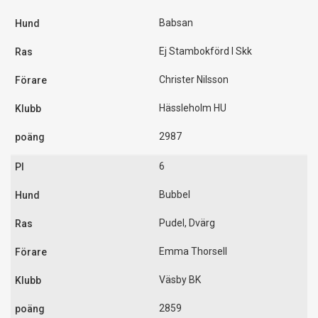
Babsan
Ej Stambokförd I Skk
Christer Nilsson
Hässleholm HU
2987
6
Bubbel
Pudel, Dvärg
Emma Thorsell
Väsby BK
2859