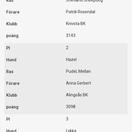
Shetland Sheepdog
Patrik Rosendal
Knivsta BK
3143
2
Hazel
Pudel, Mellan
Anna Gerbert
Alingsås BK
3098
3
Lykka