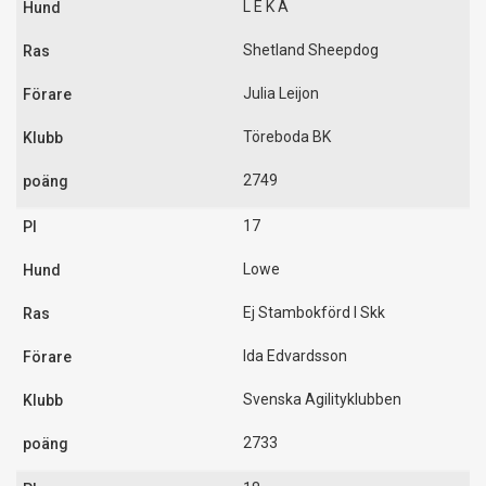
L E K A
Shetland Sheepdog
Julia Leijon
Töreboda BK
2749
17
Lowe
Ej Stambokförd I Skk
Ida Edvardsson
Svenska Agilityklubben
2733