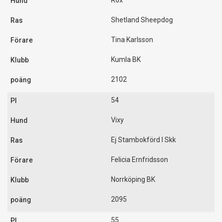
Rox
Shetland Sheepdog
Tina Karlsson
Kumla BK
2102
54
Vixy
Ej Stambokförd I Skk
Felicia Ernfridsson
Norrköping BK
2095
55