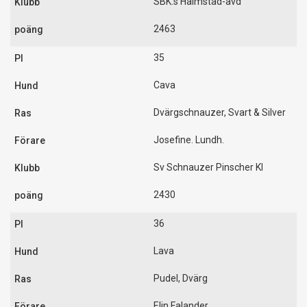
SBK:s Halmstad-avd
2463
35
Cava
Dvärgschnauzer, Svart & Silver
Josefine. Lundh.
Sv Schnauzer Pinscher Kl
2430
36
Lava
Pudel, Dvärg
Elin Falander