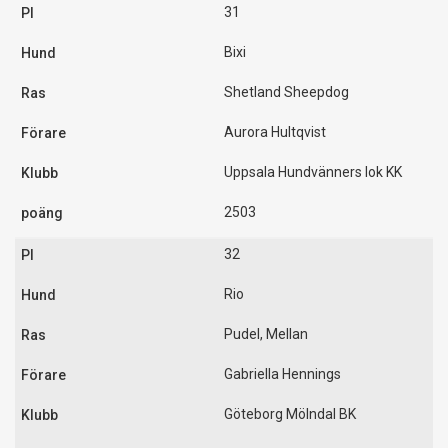
31
Bixi
Shetland Sheepdog
Aurora Hultqvist
Uppsala Hundvänners lok KK
2503
32
Rio
Pudel, Mellan
Gabriella Hennings
Göteborg Mölndal BK