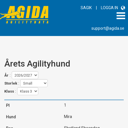
|
SAGIK
LOGGA IN
support@agida.se
Årets Agilityhund
:
År
:
Storlek
:
Klass
1
Mira