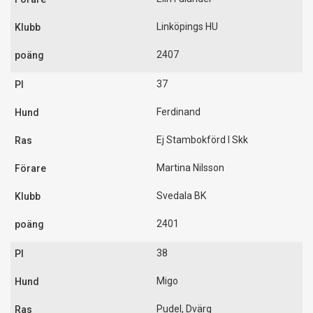
Linköpings HU
2407
37
Ferdinand
Ej Stambokförd I Skk
Martina Nilsson
Svedala BK
2401
38
Migo
Pudel, Dvärg