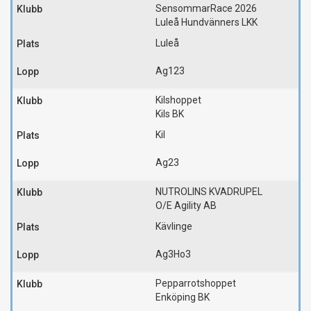
SensommarRace 2026
Luleå Hundvänners LKK
Luleå
Ag123
Kilshoppet
Kils BK
Kil
Ag23
NUTROLINS KVADRUPEL
O/E Agility AB
Kävlinge
Ag3
Ho3
Pepparrotshoppet
Enköping BK