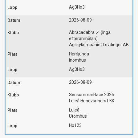
Ag3
Ho3
2026-08-09
Abracadabra 🪄 (inga
efteranmälan)
Agilitykompaniet Lövdinger AB
Herrljunga
Inomhus
Ag3
Ho3
2026-08-09
SensommarRace 2026
Luleå Hundvänners LKK
Luleå
Utomhus
Ho123