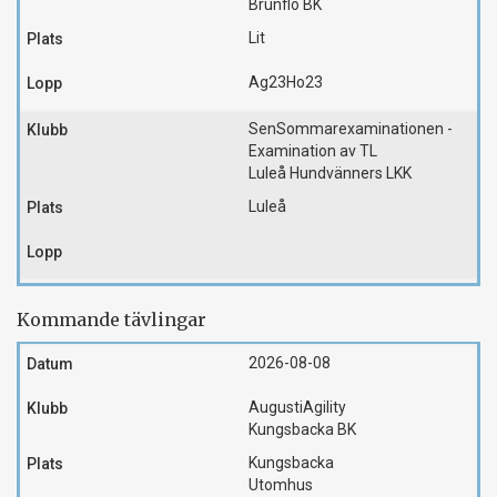
Brunflo BK
Lit
Ag23
Ho23
SenSommarexaminationen -
Examination av TL
Luleå Hundvänners LKK
Luleå
Kommande tävlingar
2026-08-08
AugustiAgility
Kungsbacka BK
Kungsbacka
Utomhus