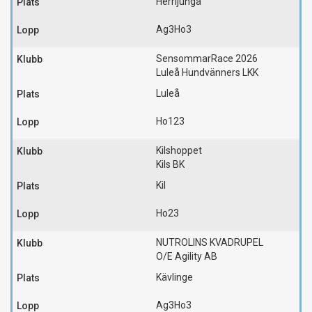
Herrljunga
Ag3
Ho3
SensommarRace 2026
Luleå Hundvänners LKK
Luleå
Ho123
Kilshoppet
Kils BK
Kil
Ho23
NUTROLINS KVADRUPEL
O/E Agility AB
Kävlinge
Ag3
Ho3