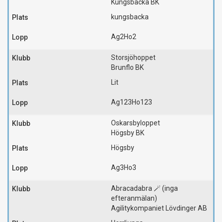
Kungsbacka BK
kungsbacka
Ag2
Ho2
Storsjöhoppet
Brunflo BK
Lit
Ag123
Ho123
Oskarsbyloppet
Högsby BK
Högsby
Ag3
Ho3
Abracadabra 🪄 (inga
efteranmälan)
Agilitykompaniet Lövdinger AB