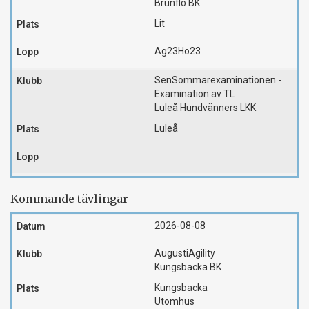
Brunflo BK
Lit
Ag23
Ho23
SenSommarexaminationen -
Examination av TL
Luleå Hundvänners LKK
Luleå
Kommande tävlingar
2026-08-08
AugustiAgility
Kungsbacka BK
Kungsbacka
Utomhus