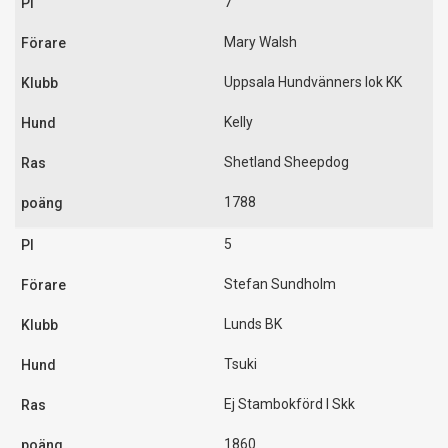
7
Mary Walsh
Uppsala Hundvänners lok KK
Kelly
Shetland Sheepdog
1788
5
Stefan Sundholm
Lunds BK
Tsuki
Ej Stambokförd I Skk
1860