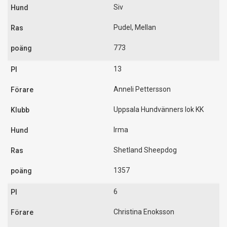
Siv
Pudel, Mellan
773
13
Anneli Pettersson
Uppsala Hundvänners lok KK
Irma
Shetland Sheepdog
1357
6
Christina Enoksson