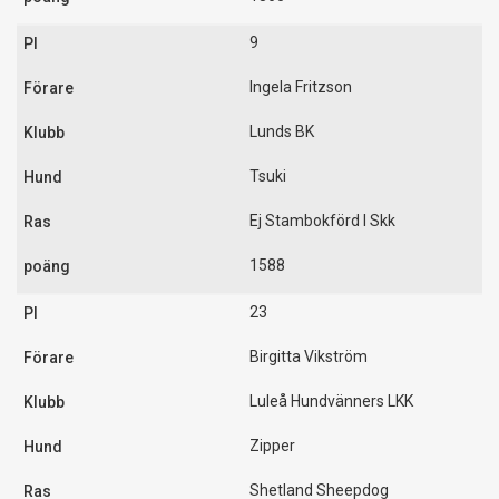
9
Ingela Fritzson
Lunds BK
Tsuki
Ej Stambokförd I Skk
1588
23
Birgitta Vikström
Luleå Hundvänners LKK
Zipper
Shetland Sheepdog