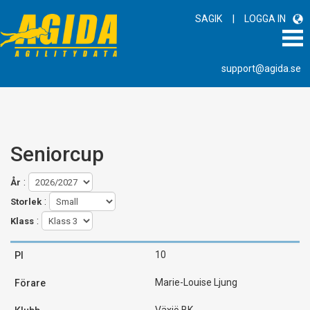
|
SAGIK
LOGGA IN
support@agida.se
Seniorcup
:
År
:
Storlek
:
Klass
10
Marie-Louise Ljung