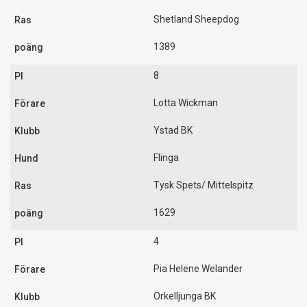
Shetland Sheepdog
1389
8
Lotta Wickman
Ystad BK
Flinga
Tysk Spets/ Mittelspitz
1629
4
Pia Helene Welander
Örkelljunga BK