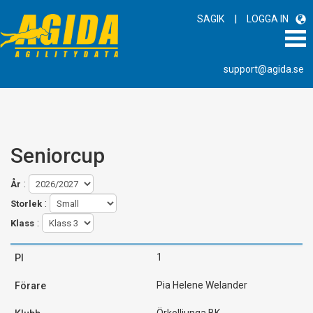
|
SAGIK
LOGGA IN
support@agida.se
Seniorcup
:
År
:
Storlek
:
Klass
1
Pia Helene Welander