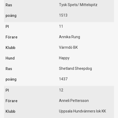
Tysk Spets/ Mittelspitz
1513
11
Annika Rung
Värmdö BK
Happy
Shetland Sheepdog
1437
12
Anneli Pettersson
Uppsala Hundvänners lok KK