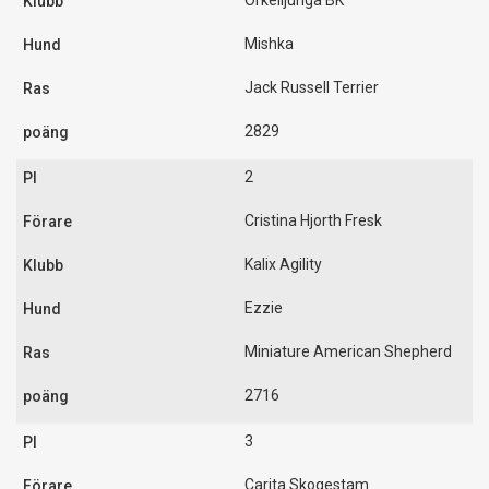
Örkelljunga BK
Mishka
Jack Russell Terrier
2829
2
Cristina Hjorth Fresk
Kalix Agility
Ezzie
Miniature American Shepherd
2716
3
Carita Skogestam