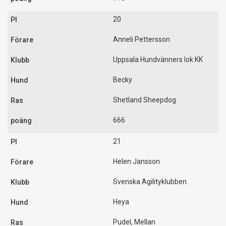
20
Anneli Pettersson
Uppsala Hundvänners lok KK
Becky
Shetland Sheepdog
666
21
Helen Jansson
Svenska Agilityklubben
Heya
Pudel, Mellan