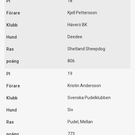
18
Kjell Pettersson
Häverö BK
Deedee
Shetland Sheepdog
806
19
Kristin Andersson
Svenska Pudelklubben
Siv
Pudel, Mellan
773