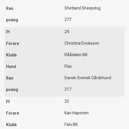
Shetland Sheepdog
277
24
Christina Enoksson
Råådalen BK
Flax
Dansk-Svensk Gårdshund
217
25
Kari Haponen
Falu BK