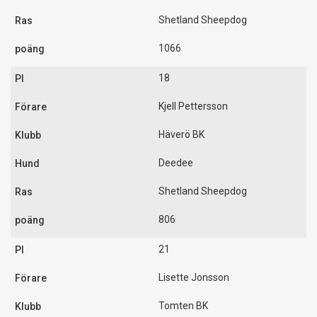
Shetland Sheepdog
1066
18
Kjell Pettersson
Häverö BK
Deedee
Shetland Sheepdog
806
21
Lisette Jonsson
Tomten BK