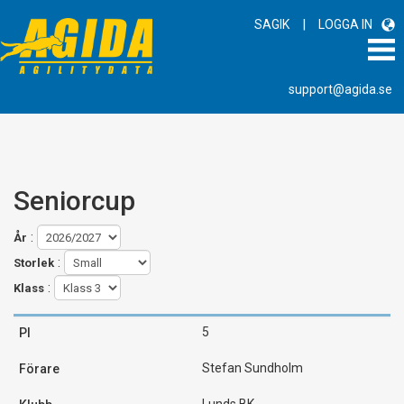
|
SAGIK
LOGGA IN
support@agida.se
Seniorcup
:
År
:
Storlek
:
Klass
5
Stefan Sundholm