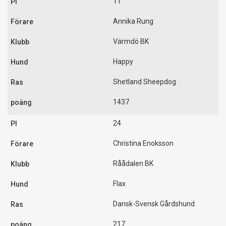
11
Annika Rung
Värmdö BK
Happy
Shetland Sheepdog
1437
24
Christina Enoksson
Råådalen BK
Flax
Dansk-Svensk Gårdshund
217