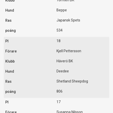
Tomten BK
Beppe
Japansk Spets
534
18
Kjell Pettersson
Häverö BK
Deedee
Shetland Sheepdog
806
17
Susanna Nilsson