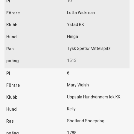
10
Lotta Wickman
Ystad BK
Flinga
Tysk Spets/ Mittelspitz
1513
6
Mary Walsh
Uppsala Hundvänners lok KK
Kelly
Shetland Sheepdog
1788