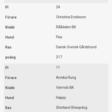
24
Christina Enoksson
Råådalen BK
Flax
Dansk-Svensk Gårdshund
217
11
Annika Rung
Värmdö BK
Happy
Shetland Sheepdog