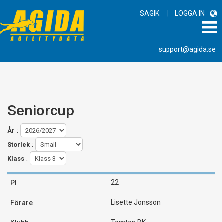
|
SAGIK
LOGGA IN
support@agida.se
Seniorcup
:
År
:
Storlek
:
Klass
22
Lisette Jonsson