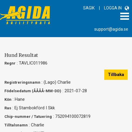
|
SAGIK
LOGGA IN
support@agida.se
Hund Resultat
: TAVLIC011986
Regnr
Tillbaka
: (Lago) Charlie
Registreringsnamn
: 2021-07-28
Födelsedatum (ÅÅÅÅ-MM-DD)
: Hane
Kön
: Ej Stambokförd I Skk
Ras
: 752094100072819
Chip-nummer / Tatuering
: Charlie
Tilltalsnamn