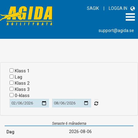
|
SAGIK
LOGGA IN
support@agida.se
Klass 1
Lag
Klass 2
Klass 3
0-klass
Senaste 6 månaderna
2026-08-06