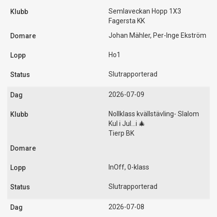
Semlaveckan Hopp 1X3
Fagersta KK
Johan Mähler, Per-Inge Ekström
Ho1
Slutrapporterad
2026-07-09
Nollklass kvällstävling- Slalom
Kul i Jul...i 🎄
Tierp BK
InOff, 0-klass
Slutrapporterad
2026-07-08