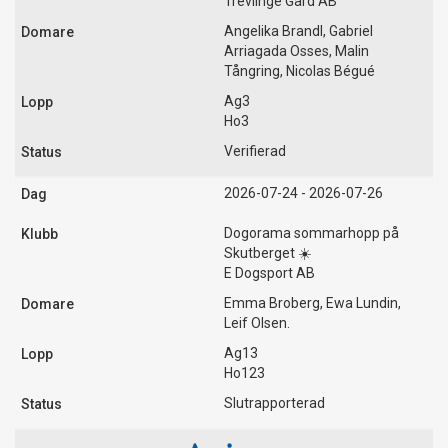
Trevlinge Gård AB
Angelika Brandl, Gabriel
Arriagada Osses, Malin
Tångring, Nicolas Bégué
Ag3
Ho3
Verifierad
2026-07-24 - 2026-07-26
Dogorama sommarhopp på
Skutberget ☀️
E Dogsport AB
Emma Broberg, Ewa Lundin,
Leif Olsen.
Ag13
Ho123
Slutrapporterad