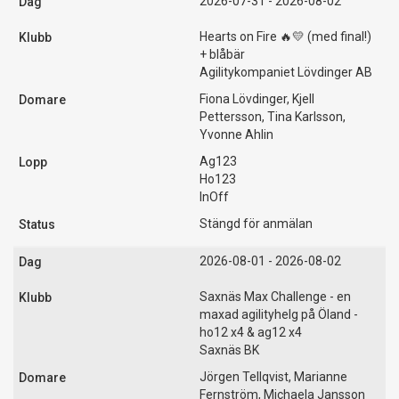
2026-07-31 - 2026-08-02
Hearts on Fire 🔥💛 (med final!)
+ blåbär
Agilitykompaniet Lövdinger AB
Fiona Lövdinger, Kjell
Pettersson, Tina Karlsson,
Yvonne Ahlin
Ag123
Ho123
InOff
Stängd för anmälan
2026-08-01 - 2026-08-02
Saxnäs Max Challenge - en
maxad agilityhelg på Öland -
ho12 x4 & ag12 x4
Saxnäs BK
Jörgen Tellqvist, Marianne
Fernström, Michaela Jansson