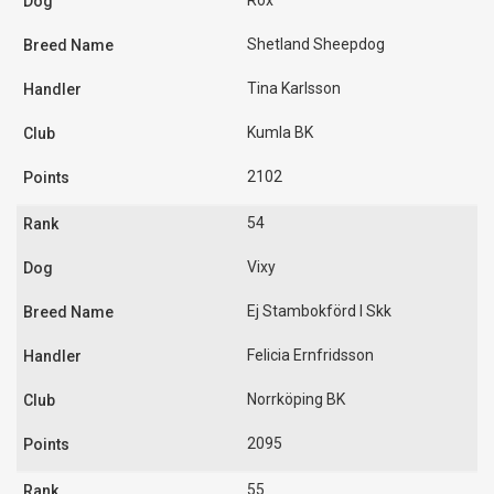
Rox
Shetland Sheepdog
Tina Karlsson
Kumla BK
2102
54
Vixy
Ej Stambokförd I Skk
Felicia Ernfridsson
Norrköping BK
2095
55