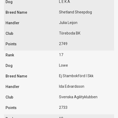
L E K A
Shetland Sheepdog
Julia Leijon
Töreboda BK
2749
17
Lowe
Ej Stambokförd I Skk
Ida Edvardsson
Svenska Agilityklubben
2733