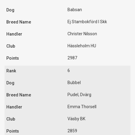
Babsan
Ej Stambokförd I Skk
Christer Nilsson
Hässleholm HU
2987
6
Bubbel
Pudel, Dvärg
Emma Thorsell
Väsby BK
2859