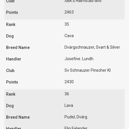
SBK:s Halmstad-avd
2463
35
Cava
Dvärgschnauzer, Svart & Silver
Josefine. Lundh.
Sv Schnauzer Pinscher Kl
2430
36
Lava
Pudel, Dvärg
Elin Falander