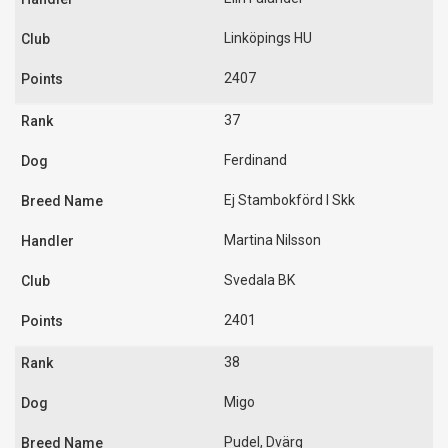
Linköpings HU
2407
37
Ferdinand
Ej Stambokförd I Skk
Martina Nilsson
Svedala BK
2401
38
Migo
Pudel, Dvärg