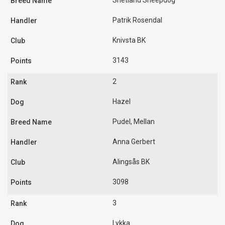
Shetland Sheepdog
Patrik Rosendal
Knivsta BK
3143
2
Hazel
Pudel, Mellan
Anna Gerbert
Alingsås BK
3098
3
Lykka