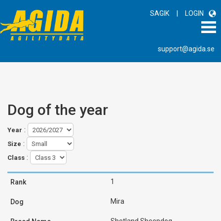
|
SAGIK
LOGIN
support@agida.se
Dog of the year
:
Year
:
Size
:
Class
1
Mira