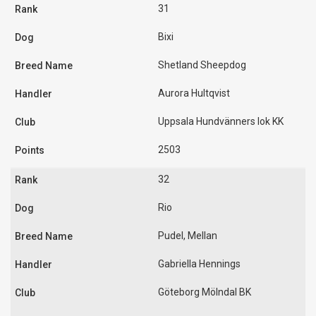
31
Bixi
Shetland Sheepdog
Aurora Hultqvist
Uppsala Hundvänners lok KK
2503
32
Rio
Pudel, Mellan
Gabriella Hennings
Göteborg Mölndal BK